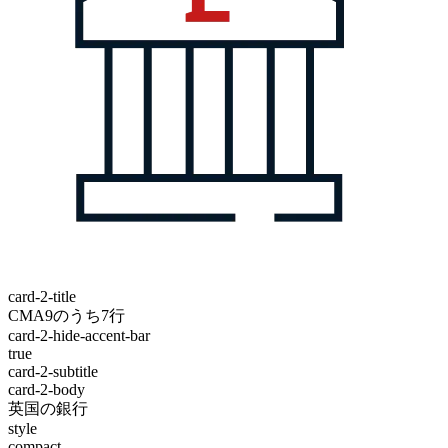
card-2-title
CMA9のうち7行
card-2-hide-accent-bar
true
card-2-subtitle
card-2-body
英国の銀行
style
compact