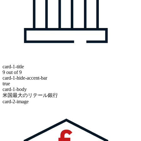
card-1-title
9 out of 9
card-1-hide-accent-bar
true
card-1-body
米国最大のリテール銀行
card-2-image