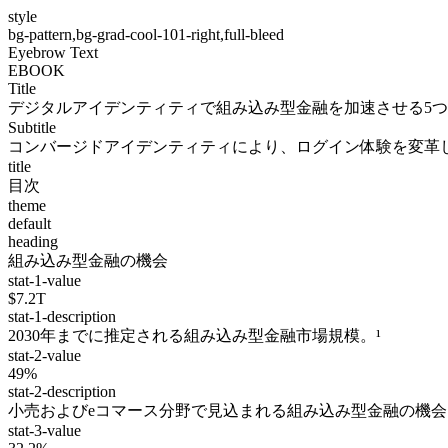
style
bg-pattern,bg-grad-cool-101-right,full-bleed
Eyebrow Text
EBOOK
Title
デジタルアイデンティティで組み込み型金融を加速させる5
Subtitle
コンバージドアイデンティティにより、ログイン体験を変革
title
目次
theme
default
heading
組み込み型金融の機会
stat-1-value
$7.2T
stat-1-description
2030年までに推定される組み込み型金融市場規模。¹
stat-2-value
49%
stat-2-description
小売およびeコマース分野で見込まれる組み込み型金融の機会
stat-3-value