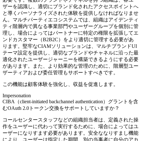
ザーを認識し、適切にブランド化されたアクセスポイントへ
と導くパーソナライズされた体験を提供しなければなりませ
ん。マルチパーティエコシステムでは、組織はアイデンティ
ティ階層内で異なる事業部門やユーザーグループを個別に管
理し、場合によってはパートナーに特定の権限を拡張してエ
ンドカスタマー（B2B2C）をより適切に管理する必要があ
ります。堅牢なCIAMソリューションは、マルチブランドUI
テーマ設定を提供し、適切なブランドやチャネルに沿った最
適化されたユーザージャーニーを構築できるようにする必要
があります。また、より効果的な管理のために、階層型ユー
ザーティアおよび委任管理もサポートすべきです。
この機能は顧客体験を強化し、収益を促進します。
Impersonation
CIBA（client-initiated backchannel authentication）グラントを含
むOAuth 2.0トークン交換をサポートしていますか？
コールセンタースタッフなどの組織担当者は、定義された操
作をユーザーに代わって実行するために、場合によってはユ
ーザーになりすます必要があります。安全ななりすまし機能
により、ユーザーは指定した期間、別の当事者に自分のアカ