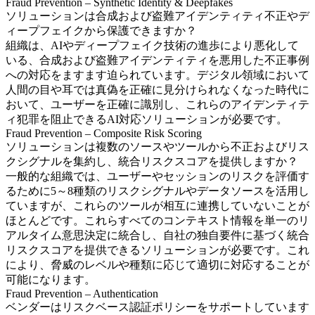
Fraud Prevention – Synthetic Identity & Deepfakes
ソリューションは合成および盗難アイデンティティ不正やデ
ィープフェイクから保護できますか？
組織は、AIやディープフェイク技術の進歩により悪化して
いる、合成および盗難アイデンティティを悪用した不正事例
への対応をますます迫られています。デジタル領域において
人間の目や耳では真偽を正確に見分けられなくなった時代に
おいて、ユーザーを正確に識別し、これらのアイデンティテ
ィ犯罪を阻止できるAI対応ソリューションが必要です。
Fraud Prevention – Composite Risk Scoring
ソリューションは複数のソースやツールから不正およびリス
クシグナルを集約し、統合リスクスコアを提供しますか？
一般的な組織では、ユーザーやセッションのリスクを評価す
るために5～8種類のリスクシグナルやデータソースを活用し
ていますが、これらのツールが相互に連携していないことが
ほとんどです。これらすべてのコンテキスト情報を単一のリ
アルタイム意思決定に統合し、自社の独自要件に基づく統合
リスクスコアを提供できるソリューションが必要です。これ
により、脅威のレベルや種類に応じて適切に対応することが
可能になります。
Fraud Prevention – Authentication
ベンダーはリスクベース認証ポリシーをサポートしています