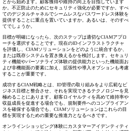
とから始めます。顧客獲得や維持の向上を目指しています
か。不正防止のためにセキュリティ強化が必要ですか。すべ
てのデジタルチャネルでシームレスなパスワードレス体験を
提供することに重点を置いていますか。あるいは、そのすべ
てでしょうか。
目標が明確になったら、次のステップは適切なCIAMアプロ
ーチを選択することです。現在のIDインフラストラクチャ
を評価し、CIAMソリューションをどのように統合するか、
または既存システムを置き換えるかを検討します。セキュリ
ティ機能やパーソナライズ体験の提供能力といった機能面お
よび非機能面の要素に加え、拡張性や導入オプションも考慮
することが重要です。
成功するCIAM戦略とは、ID管理の取り組みをより広範なビ
ジネス目標と整合させ、それを実現できるテクノロジーを見
極めることにあります。顧客ロイヤルティを高めて維持率や
収益成長を促進する場合でも、規制要件へのコンプライアン
スを確保する場合でも、CIAMソリューションはこれらの目
標を実現するための重要な推進力となるべきです。
オンラインショッピング体験にカスタマーアイデンティティ