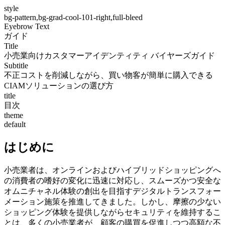
style
bg-pattern,bg-grad-cool-101-right,full-bleed
Eyebrow Text
ガイド
Title
小売業向けカスタマーアイデンティティ バイヤーズガイド
Subtitle
不正コストを削減しながら、買い物客が簡単に購入できる
CIAMソリューションの選び方
title
目次
theme
default
はじめに
小売業者は、オンラインおよびハイブリッドショッピングへ
の消費者の嗜好の変化に迅速に対応し、スムーズかつ安全な
オムニチャネル体験の創出を目指すデジタルトランスフォー
メーション施策を推進してきました。しかし、摩擦の少ない
ショッピング体験を提供しながらセキュリティを維持するこ
とは、多くの小売業者が、顧客の購買を促進しつつ高額な不