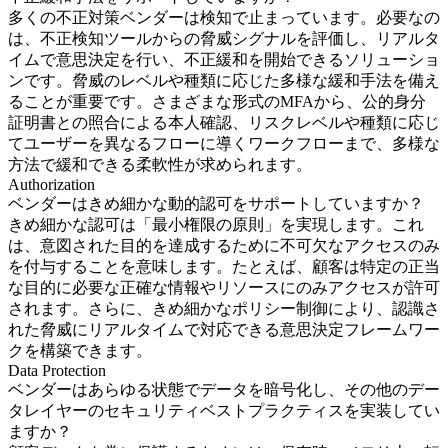
多くの不正対策ベンダーは検知で止まっています。必要なの
は、不正検知ツールからの脅威シグナルを評価し、リアルタ
イムで意思決定を行い、不正緩和を開始できるソリューショ
ンです。脅威のレベルや種類に応じた多様な緩和手法を備え
ることが重要です。さまざまな形式のMFAから、公的身分
証明書との照合による本人確認、リスクレベルや種類に応じ
てユーザーを異なるフローに導くワークフローまで、多様な
方法で緩和できる柔軟性が求められます。
Authorization
ベンダーはきめ細かな動的認可をサポートしていますか？
きめ細かな認可は「最小権限の原則」を実現します。これ
は、意図された目的を達成するために不可欠なアクセスのみ
を付与することを意味します。たとえば、顧客は特定の正当
な目的に必要な正確な情報やリソースにのみアクセスが許可
されます。さらに、きめ細かなポリシー制御により、認識さ
れた脅威にリアルタイムで対応できる意思決定フレームワー
クを構築できます。
Data Protection
ベンダーはあらゆる状態でデータを暗号化し、その他のデー
タレイヤーのセキュリティベストプラクティスを実装してい
ますか？