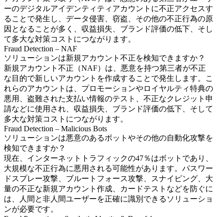
ーのデジタルアイデンティティアカウントに不正アクセスす
ることで発生し、データ侵害、窃盗、その他の不正行為の原
因となることが多く、収益損失、ブランド評価の低下、そし
て多大な対策コストにつながります。
Fraud Detection – NAF
ソリューションは新規アカウント不正を検知できますか？
新規アカウント不正（NAF）は、悪意を持つ第三者が不正
な目的で新しいアカウントを作成することで発生します。こ
れらのアカウントは、プロモーションやロイヤルティ特典の
悪用、盗難された支払い情報のテスト、不正なクレジット申
請などに使用され、収益損失、ブランド評価の低下、そして
多大な対策コストにつながります。
Fraud Detection – Malicious Bots
ソリューションは悪意のあるボットやその他の自動化攻撃を
検知できますか？
現在、インターネットトラフィックの47％はボットであり、
大規模な不正行為に悪用される可能性があります。パスワー
ドスプレー攻撃、ブルートフォース攻撃、スナイピング、大
量の不正な新規アカウント作成、カードテストなどを防ぐに
は、人間と非人間ユーザーを正確に識別できるソリューショ
ンが必要です。