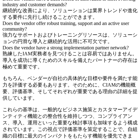
industry and customer demands?
継続的な改善により、ソリューションは業界トレンドや進化
する要件に先行し続けることができます。
Does the vendor offer robust training, support and an active user
community?
強力なサポートおよびトレーニングリソースは、ソリューシ
ョンの円滑な導入と継続的な活用に不可欠です。
Does the vendor have a strong implementation partner network?
熟練したIAM実務者を見つけることは容易ではありません。
導入を成功に導くためのスキルを備えたパートナーの存在は
極めて重要です。
もちろん、ベンダーが自社の具体的な目標や要件を満たす能
力を評価する必要もあります。そのために、CIAMの機能概
要、評価基準、そしてそれぞれが重要である理由の詳細を提
供しています。
これらの基準は、一般的なビジネス施策とカスタマーアイデ
ンティティ機能との整合性を維持しつつ、コンプライアン
ス、導入、運用といった重要な検討事項も加味するよう構成
されています。この視点で評価基準を策定することで、自組
織の目標に最大のインパクトをもたらす機能を優先できま