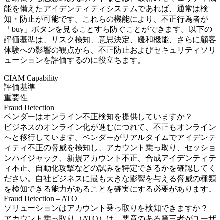
能を備えたアイデンティティシステムであれば、通常は検
知・防止が可能です。これらの機能により、不正行為者が
「buy」ボタンを見ることすら防ぐことができます。以下の
評価基準は、リスク検知、意思決定、緩和機能、さらに顧客
体験への影響の観点から、不正防止およびセキュリティソリ
ューションを評価するのに役立ちます。
CIAM Capability
評価基準
重要性
Fraud Detection
ベンダーはオンライン不正検知を提供していますか？
ビジネスのオンライン化が進むにつれて、不正もオンライン
へと移行しています。ベンダーがリアルタイムでアイデンテ
ィティ不正の脅威を検知し、アカウント乗っ取り、セッショ
ンハイジャック、新規アカウント不正、合成アイデンティテ
ィ不正、自動化攻撃などの試みを特定できるかを確認してく
ださい。自社ビジネスに最も大きな影響を与える脅威の種類
を検知できる能力があることを確実にする必要があります。
Fraud Detection – ATO
ソリューションはアカウント乗っ取りを検知できますか？
アカウント乗っ取り（ATO）は、悪意のある第三者がユーザ