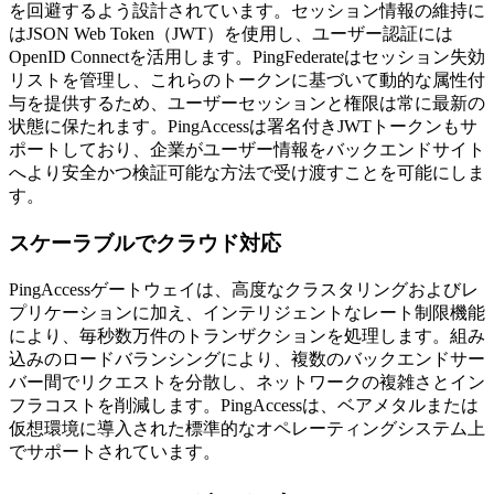
を回避するよう設計されています。セッション情報の維持に
はJSON Web Token（JWT）を使用し、ユーザー認証には
OpenID Connectを活用します。PingFederateはセッション失効
リストを管理し、これらのトークンに基づいて動的な属性付
与を提供するため、ユーザーセッションと権限は常に最新の
状態に保たれます。PingAccessは署名付きJWTトークンもサ
ポートしており、企業がユーザー情報をバックエンドサイト
へより安全かつ検証可能な方法で受け渡すことを可能にしま
す。
スケーラブルでクラウド対応
PingAccessゲートウェイは、高度なクラスタリングおよびレ
プリケーションに加え、インテリジェントなレート制限機能
により、毎秒数万件のトランザクションを処理します。組み
込みのロードバランシングにより、複数のバックエンドサー
バー間でリクエストを分散し、ネットワークの複雑さとイン
フラコストを削減します。PingAccessは、ベアメタルまたは
仮想環境に導入された標準的なオペレーティングシステム上
でサポートされています。