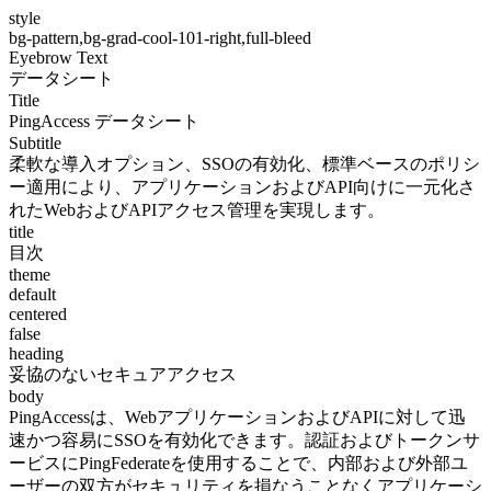
style
bg-pattern,bg-grad-cool-101-right,full-bleed
Eyebrow Text
データシート
Title
PingAccess データシート
Subtitle
柔軟な導入オプション、SSOの有効化、標準ベースのポリシ
ー適用により、アプリケーションおよびAPI向けに一元化さ
れたWebおよびAPIアクセス管理を実現します。
title
目次
theme
default
centered
false
heading
妥協のないセキュアアクセス
body
PingAccessは、WebアプリケーションおよびAPIに対して迅
速かつ容易にSSOを有効化できます。認証およびトークンサ
ービスにPingFederateを使用することで、内部および外部ユ
ーザーの双方がセキュリティを損なうことなくアプリケーシ