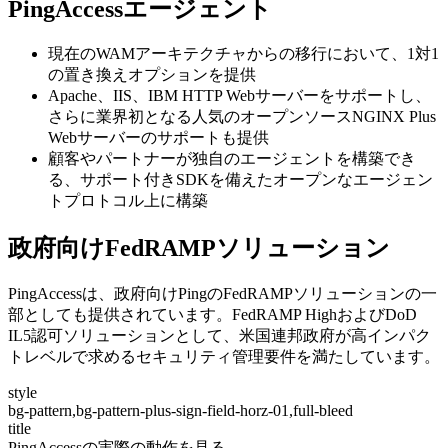
PingAccessエージェント
現在のWAMアーキテクチャからの移行において、1対1
の置き換えオプションを提供
Apache、IIS、IBM HTTP Webサーバーをサポートし、
さらに業界初となる人気のオープンソースNGINX Plus
Webサーバーのサポートも提供
顧客やパートナーが独自のエージェントを構築でき
る、サポート付きSDKを備えたオープンなエージェン
トプロトコル上に構築
政府向けFedRAMPソリューション
PingAccessは、政府向けPingのFedRAMPソリューションの一
部としても提供されています。FedRAMP HighおよびDoD
IL5認可ソリューションとして、米国連邦政府が高インパク
トレベルで求めるセキュリティ管理要件を満たしています。
style
bg-pattern,bg-pattern-plus-sign-field-horz-01,full-bleed
title
PingAccessの実際の動作を見る