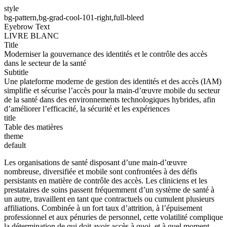
style
bg-pattern,bg-grad-cool-101-right,full-bleed
Eyebrow Text
LIVRE BLANC
Title
Moderniser la gouvernance des identités et le contrôle des accès
dans le secteur de la santé
Subtitle
Une plateforme moderne de gestion des identités et des accès (IAM)
simplifie et sécurise l’accès pour la main-d’œuvre mobile du secteur
de la santé dans des environnements technologiques hybrides, afin
d’améliorer l’efficacité, la sécurité et les expériences
title
Table des matières
theme
default
Les organisations de santé disposant d’une main-d’œuvre
nombreuse, diversifiée et mobile sont confrontées à des défis
persistants en matière de contrôle des accès. Les cliniciens et les
prestataires de soins passent fréquemment d’un système de santé à
un autre, travaillent en tant que contractuels ou cumulent plusieurs
affiliations. Combinée à un fort taux d’attrition, à l’épuisement
professionnel et aux pénuries de personnel, cette volatilité complique
la détermination de qui doit avoir accès à quoi, et à quel moment.