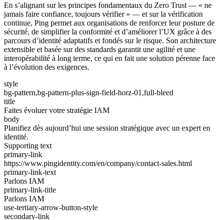
En s’alignant sur les principes fondamentaux du Zero Trust — « ne
jamais faire confiance, toujours vérifier » — et sur la vérification
continue, Ping permet aux organisations de renforcer leur posture de
sécurité, de simplifier la conformité et d’améliorer l’UX grâce à des
parcours d’identité adaptatifs et fondés sur le risque. Son architecture
extensible et basée sur des standards garantit une agilité et une
interopérabilité à long terme, ce qui en fait une solution pérenne face
à l’évolution des exigences.
style
bg-pattern,bg-pattern-plus-sign-field-horz-01,full-bleed
title
Faites évoluer votre stratégie IAM
body
Planifiez dès aujourd’hui une session stratégique avec un expert en
identité.
Supporting text
primary-link
https://www.pingidentity.com/en/company/contact-sales.html
primary-link-text
Parlons IAM
primary-link-title
Parlons IAM
use-tertiary-arrow-button-style
secondary-link