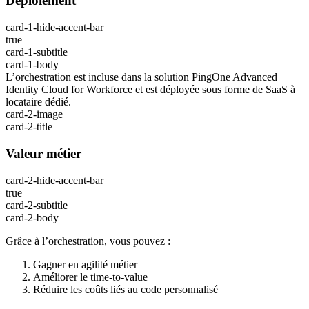
Déploiement
card-1-hide-accent-bar
true
card-1-subtitle
card-1-body
L’orchestration est incluse dans la solution PingOne Advanced
Identity Cloud for Workforce et est déployée sous forme de SaaS à
locataire dédié.
card-2-image
card-2-title
Valeur métier
card-2-hide-accent-bar
true
card-2-subtitle
card-2-body
Grâce à l’orchestration, vous pouvez :
Gagner en agilité métier
Améliorer le time-to-value
Réduire les coûts liés au code personnalisé