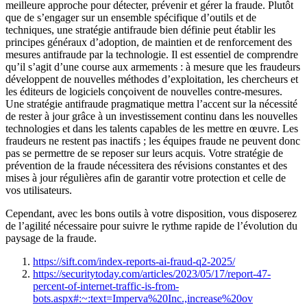
meilleure approche pour détecter, prévenir et gérer la fraude. Plutôt
que de s’engager sur un ensemble spécifique d’outils et de
techniques, une stratégie antifraude bien définie peut établir les
principes généraux d’adoption, de maintien et de renforcement des
mesures antifraude par la technologie. Il est essentiel de comprendre
qu’il s’agit d’une course aux armements : à mesure que les fraudeurs
développent de nouvelles méthodes d’exploitation, les chercheurs et
les éditeurs de logiciels conçoivent de nouvelles contre-mesures.
Une stratégie antifraude pragmatique mettra l’accent sur la nécessité
de rester à jour grâce à un investissement continu dans les nouvelles
technologies et dans les talents capables de les mettre en œuvre. Les
fraudeurs ne restent pas inactifs ; les équipes fraude ne peuvent donc
pas se permettre de se reposer sur leurs acquis. Votre stratégie de
prévention de la fraude nécessitera des révisions constantes et des
mises à jour régulières afin de garantir votre protection et celle de
vos utilisateurs.
Cependant, avec les bons outils à votre disposition, vous disposerez
de l’agilité nécessaire pour suivre le rythme rapide de l’évolution du
paysage de la fraude.
https://sift.com/index-reports-ai-fraud-q2-2025/
https://securitytoday.com/articles/2023/05/17/report-47-
percent-of-internet-traffic-is-from-
bots.aspx#:~:text=Imperva%20Inc.,increase%20ov