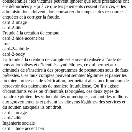
considérables : les victimes peuvent ignorer que leurs prestations ont
été détournées jusqu’à ce que les paiements cessent d’arriver, et les
administrations doivent alors consacrer du temps et des ressources à
enquêter et à corriger la fraude.
card-2-image
card-2-title
Fraude à la création de compte
card-2-hide-accent-bar
true
card-2-subtitle
card-2-body
La fraude à la création de compte est souvent réalisée à l’aide de
bots automatisés et d’identités synthétiques, ce qui permet aux
criminels de s’inscrire à des programmes de prestations sous de faux
prétextes. Ces faux comptes peuvent sembler légitimes et passer les
premiers processus de vérification, permettant ainsi aux fraudeurs de
percevoir des paiements de manière frauduleuse. Qu’il s’agisse
d’identifiants volés ou d’identités fabriquées, ces deux types de
fraude exploitent les vulnérabilités numériques, coûtant des millions
aux gouvernements et privant les citoyens légitimes des services et
du soutien auxquels ils ont droit.
card-1-image
card-1-title
Ingénierie sociale
card-1-hide-accent-bar