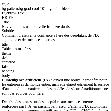
style
bg-pattern,bg-grad-cool-101-right,full-bleed
Eyebrow Text
BRIEF
Title
Naviguer dans une nouvelle frontière du risque
Subtitle
Comment préserver la confiance à l’ère des deepfakes, de l’IA
agentique et des menaces internes
title
Table des matières
theme
default
centered
false
heading
body
L’intelligence artificielle (IA)
a ouvert une nouvelle frontière pour
les entreprises du monde entier, mais elle élargit également la surface
d’attaque d’une manière que les modèles de sécurité traditionnels ne
sont pas équipés pour gérer.
Des fraudes basées sur des deepfakes aux menaces internes
renforcées par l’IA, en passant par l’essor d’agents d’IA autonomes
agissant pour le compte des utilisateurs, les CIO et CISO font face à