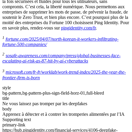
la fois sécurisées et fluides pour tous les utilisateurs, sans
compromis. C’est cela, la liberté numérique. Nous permettons aux
entreprises de supprimer les mots de passe, de prévenir la fraude, de
soutenir le Zero Trust, et bien plus encore. C’est pourquoi plus de la
moitié des entreprises du Fortune 100 choisissent Ping Identity. Pour
en savoir plus, rendez-vous sur
pingidentity.com/fr
.
1
fortune.com/2025/04/07/north-korean-it-workers-infiltrating-
fortune-500-companies/
2
sosafe-awareness.com/company/press/global-businesses-face-
escalating-ai-risk-as-87-hit-by-ai-cyberattacks
3
microsoft.com/fr-fr/worklab/work-trend-index/2025-the-year-the-
frontier-firm-is-born
style
bg-pattern,bg-pattern-plus-sign-field-horz-01,full-bleed
title
Ne vous laissez pas tromper par les deepfakes
body
Apprenez à détecter et à contrer les tromperies alimentées par l’IA
Supporting text
primary-link
https://hub.pingidentity.com/financial-services/4106-deepfake-