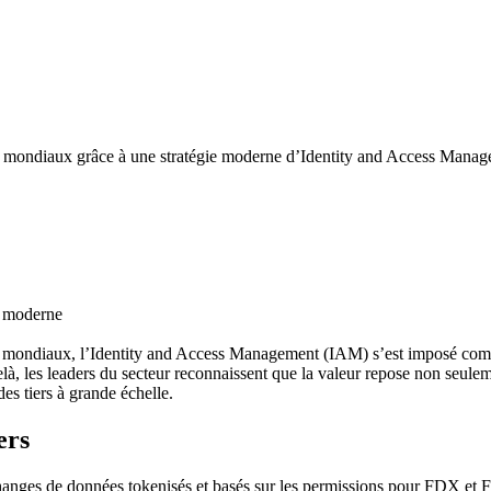
s mondiaux grâce à une stratégie moderne d’Identity and Access Managem
té moderne
s mondiaux, l’Identity and Access Management (IAM) s’est imposé comme
à, les leaders du secteur reconnaissent que la valeur repose non seuleme
des tiers à grande échelle.
ers
anges de données tokenisés et basés sur les permissions pour FDX et 