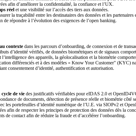
ées afin d’améliorer la confidentialité, la confiance et l’UX.
ps réel
et une visibilité sur l’accès des tiers aux données.
surer la traçabilité entre les destinataires des données et les partenaires 
 de répondre à l’évolution des exigences de l’open banking.
 au contexte
dans les parcours d’onboarding, de connexion et de transac
ributs d’identité vérifiés, de données biométriques et de signaux compo
 l’intelligence des appareils, la géolocalisation et la biométrie comport
fication différenciés et à des modèles « Know Your Customer" (KYC) n
ant consentement d’identité, authentification et autorisation.
 cycle de vie
des justificatifs vérifiables pour eIDAS 2.0 et OpenID4V
pondance de documents, détection de présence réelle et biométrie côté s
vec les portefeuilles d’identité numérique de l’U.E. via SIOPv2 et Op
es afin de respecter les principes de protection des données dès la con
nts de contact afin de réduire la fraude et d’accélérer l’onboarding.