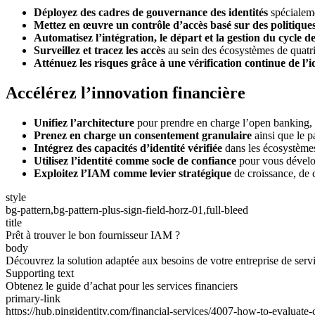
Déployez des cadres de gouvernance des identités
spécialeme
Mettez en œuvre un contrôle d’accès basé sur des politiqu
Automatisez l’intégration, le départ et la gestion du cycle de
Surveillez et tracez les accès
au sein des écosystèmes de quatr
Atténuez les risques grâce à une vérification continue de l’i
Accélérez l’innovation financière
Unifiez l’architecture
pour prendre en charge l’open banking, l
Prenez en charge un consentement granulaire
ainsi que le p
Intégrez des capacités d’identité vérifiée
dans les écosystèmes 
Utilisez l’identité comme socle de confiance
pour vous dévelop
Exploitez l’IAM comme levier stratégique
de croissance, de c
style
bg-pattern,bg-pattern-plus-sign-field-horz-01,full-bleed
title
Prêt à trouver le bon fournisseur IAM ?
body
Découvrez la solution adaptée aux besoins de votre entreprise de servi
Supporting text
Obtenez le guide d’achat pour les services financiers
primary-link
https://hub.pingidentity.com/financial-services/4007-how-to-evaluate-