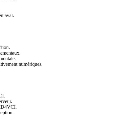
en aval.
tion.
rtementaux.
ementale.
ativement numériques.
CI.
erveur.
enID4VCI.
ception.