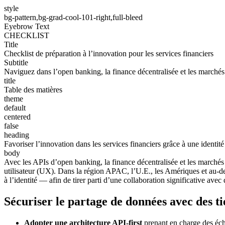
style
bg-pattern,bg-grad-cool-101-right,full-bleed
Eyebrow Text
CHECKLIST
Title
Checklist de préparation à l’innovation pour les services financiers
Subtitle
Naviguez dans l’open banking, la finance décentralisée et les marché
title
Table des matières
theme
default
centered
false
heading
Favoriser l’innovation dans les services financiers grâce à une identi
body
Avec les APIs d’open banking, la finance décentralisée et les marché
utilisateur (UX). Dans la région APAC, l’U.E., les Amériques et au-del
à l’identité — afin de tirer parti d’une collaboration significative avec 
Sécuriser le partage de données avec des ti
Adopter une architecture API-first
prenant en charge des éch