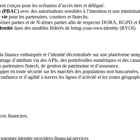
nt conçus pour les scénarios d’accès tiers et délégué.
es (PBAC)
avec des autorisations sensibles à l’intention et une minimisat
 vie
pour les partenaires, courtiers et fintechs.
ièmes parties et de N-ièmes parties afin de respecter DORA, RGPD et
dentité
dans des modèles fédérés de bring-your-own-identity (BYOI).
a finance embarquée et l’identité décentralisée sur une plateforme uniq
artage d’attributs via des APIs, des portefeuilles numériques et des can
partenaires fintech, de gestion de patrimoine et d’assurance.
per en toute sécurité sur les marchés des populations non bancarisées,
onfiance et d’agilité à travers les lignes d’activité et les zones géograph
ces financiers.
customer-identity-providers-financial-services