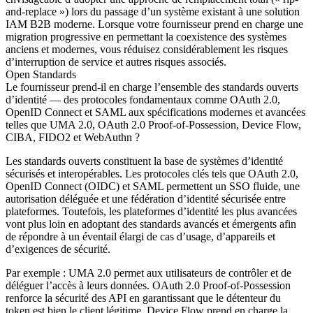
and-replace ») lors du passage d’un système existant à une solution
IAM B2B moderne. Lorsque votre fournisseur prend en charge une
migration progressive en permettant la coexistence des systèmes
anciens et modernes, vous réduisez considérablement les risques
d’interruption de service et autres risques associés.
Open Standards
Le fournisseur prend-il en charge l’ensemble des standards ouverts
d’identité — des protocoles fondamentaux comme OAuth 2.0,
OpenID Connect et SAML aux spécifications modernes et avancées
telles que UMA 2.0, OAuth 2.0 Proof-of-Possession, Device Flow,
CIBA, FIDO2 et WebAuthn ?
Les standards ouverts constituent la base de systèmes d’identité
sécurisés et interopérables. Les protocoles clés tels que OAuth 2.0,
OpenID Connect (OIDC) et SAML permettent un SSO fluide, une
autorisation déléguée et une fédération d’identité sécurisée entre
plateformes. Toutefois, les plateformes d’identité les plus avancées
vont plus loin en adoptant des standards avancés et émergents afin
de répondre à un éventail élargi de cas d’usage, d’appareils et
d’exigences de sécurité.
Par exemple : UMA 2.0 permet aux utilisateurs de contrôler et de
déléguer l’accès à leurs données. OAuth 2.0 Proof-of-Possession
renforce la sécurité des API en garantissant que le détenteur du
token est bien le client légitime. Device Flow prend en charge la