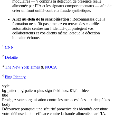
modulaires — y compris la détection de présence réelle
alimentée par l’IA et les signaux comportementaux — afin de
créer un front unifié contre la fraude synthétique.
Allez au-delà de la sensibilisation :
Reconnaissez que la
formation ne suffit pas ; mettez en œuvre des contrôles
automatisés centrés sur l’identité qui protègent vos
collaborateurs et vos clients même lorsque la détection
humaine échoue.
1
CNN
2
Deloitte
3
The New York Times
&
NOCA
4
Ping Identity
style
bg-pattern,bg-pattern-plus-sign-field-horz-01,full-bleed
title
Protégez votre organisation contre les menaces liées aux deepfakes
body
Découvrez pourquoi une sécurité proactive des identités constitue
votre défense la plus efficace contre la fraude alimentée par l’IA.