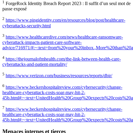
1
ForgeRock Identity Breach Report 2023 : Il suffit d’un seul mot de
passe exposé
2
https://www.pingidentity.com/en/resources/blog/post/healthcare-
cyberattacks-security.html
3
https://www.healthcaredive.com/news/healthcare-ransomware-
cyberattack-impacts-patient-care-software-
advice/716971/#:~:text=from%20your%20inbox.,More%20than%20
4
https://thejournalofmhealth.com/the-link-between-health-care-
cyberattacks-and-patient-mortality/
5
https://www.verizon.com/business/resources/reports/dbir/
6
https://www.beckershospitalreview.com/cybersecurity/change-
healthcare-cyberattack-costs-soar-may-hit-2-
45b.html#:~:text=UnitedHealth%20Group%20expects%20costs%20as
7
https://www.beckershospitalreview.com/cybersecurity/change-
healthcare-cyberattack-costs-soar-may-hit-2-
45b.html#:~:text=UnitedHealth%20Group%20expects%20costs%20a
Menaces internes et tierces