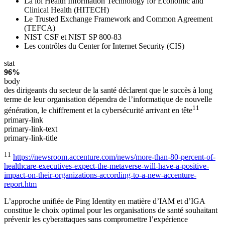
La loi Health Information Technology for Economic and
Clinical Health (HITECH)
Le Trusted Exchange Framework and Common Agreement
(TEFCA)
NIST CSF et NIST SP 800-83
Les contrôles du Center for Internet Security (CIS)
stat
96%
body
des dirigeants du secteur de la santé déclarent que le succès à long
terme de leur organisation dépendra de l’informatique de nouvelle
11
génération, le chiffrement et la cybersécurité arrivant en tête
primary-link
primary-link-text
primary-link-title
11
https://newsroom.accenture.com/news/more-than-80-percent-of-
healthcare-executives-expect-the-metaverse-will-have-a-positive-
impact-on-their-organizations-according-to-a-new-accenture-
report.htm
L’approche unifiée de Ping Identity en matière d’IAM et d’IGA
constitue le choix optimal pour les organisations de santé souhaitant
prévenir les cyberattaques sans compromettre l’expérience