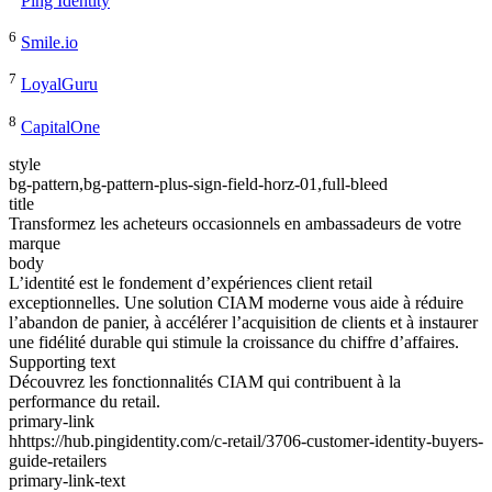
Ping Identity
6
Smile.io
7
LoyalGuru
8
CapitalOne
style
bg-pattern,bg-pattern-plus-sign-field-horz-01,full-bleed
title
Transformez les acheteurs occasionnels en ambassadeurs de votre
marque
body
L’identité est le fondement d’expériences client retail
exceptionnelles. Une solution CIAM moderne vous aide à réduire
l’abandon de panier, à accélérer l’acquisition de clients et à instaurer
une fidélité durable qui stimule la croissance du chiffre d’affaires.
Supporting text
Découvrez les fonctionnalités CIAM qui contribuent à la
performance du retail.
primary-link
hhttps://hub.pingidentity.com/c-retail/3706-customer-identity-buyers-
guide-retailers
primary-link-text