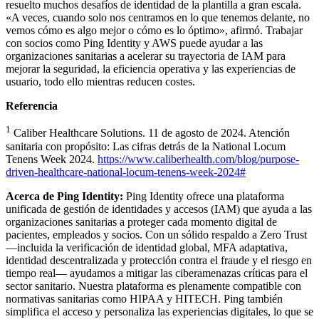
resuelto muchos desafíos de identidad de la plantilla a gran escala.
«A veces, cuando solo nos centramos en lo que tenemos delante, no
vemos cómo es algo mejor o cómo es lo óptimo», afirmó. Trabajar
con socios como Ping Identity y AWS puede ayudar a las
organizaciones sanitarias a acelerar su trayectoria de IAM para
mejorar la seguridad, la eficiencia operativa y las experiencias de
usuario, todo ello mientras reducen costes.
Referencia
1
Caliber Healthcare Solutions. 11 de agosto de 2024. Atención
sanitaria con propósito: Las cifras detrás de la National Locum
Tenens Week 2024.
https://www.caliberhealth.com/blog/purpose-
driven-healthcare-national-locum-tenens-week-2024#
Acerca de Ping Identity:
Ping Identity ofrece una plataforma
unificada de gestión de identidades y accesos (IAM) que ayuda a las
organizaciones sanitarias a proteger cada momento digital de
pacientes, empleados y socios. Con un sólido respaldo a Zero Trust
—incluida la verificación de identidad global, MFA adaptativa,
identidad descentralizada y protección contra el fraude y el riesgo en
tiempo real— ayudamos a mitigar las ciberamenazas críticas para el
sector sanitario. Nuestra plataforma es plenamente compatible con
normativas sanitarias como HIPAA y HITECH. Ping también
simplifica el acceso y personaliza las experiencias digitales, lo que se