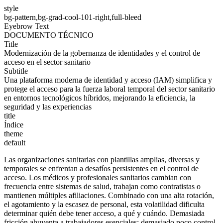
style
bg-pattern,bg-grad-cool-101-right,full-bleed
Eyebrow Text
DOCUMENTO TÉCNICO
Title
Modernización de la gobernanza de identidades y el control de
acceso en el sector sanitario
Subtitle
Una plataforma moderna de identidad y acceso (IAM) simplifica y
protege el acceso para la fuerza laboral temporal del sector sanitario
en entornos tecnológicos híbridos, mejorando la eficiencia, la
seguridad y las experiencias
title
Índice
theme
default
Las organizaciones sanitarias con plantillas amplias, diversas y
temporales se enfrentan a desafíos persistentes en el control de
acceso. Los médicos y profesionales sanitarios cambian con
frecuencia entre sistemas de salud, trabajan como contratistas o
mantienen múltiples afiliaciones. Combinado con una alta rotación,
el agotamiento y la escasez de personal, esta volatilidad dificulta
determinar quién debe tener acceso, a qué y cuándo. Demasiada
fricción ahuyenta a trabajadores esenciales; demasiado poco control