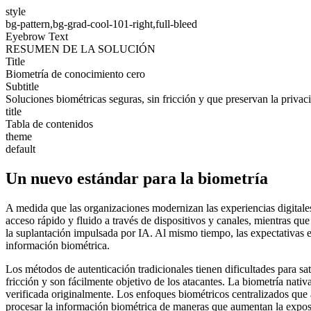
style
bg-pattern,bg-grad-cool-101-right,full-bleed
Eyebrow Text
RESUMEN DE LA SOLUCIÓN
Title
Biometría de conocimiento cero
Subtitle
Soluciones biométricas seguras, sin fricción y que preservan la privac
title
Tabla de contenidos
theme
default
Un nuevo estándar para la biometría
A medida que las organizaciones modernizan las experiencias digitales
acceso rápido y fluido a través de dispositivos y canales, mientras qu
la suplantación impulsada por IA. Al mismo tiempo, las expectativas 
información biométrica.
Los métodos de autenticación tradicionales tienen dificultades para s
fricción y son fácilmente objetivo de los atacantes. La biometría nati
verificada originalmente. Los enfoques biométricos centralizados que 
procesar la información biométrica de maneras que aumentan la expos