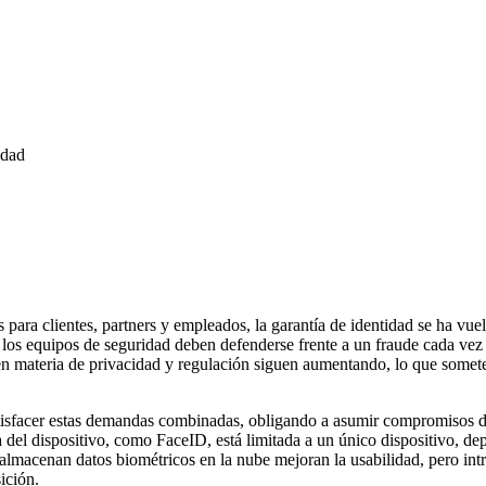
idad
 para clientes, partners y empleados, la garantía de identidad se ha vu
e los equipos de seguridad deben defenderse frente a un fraude cada vez 
en materia de privacidad y regulación siguen aumentando, lo que somete
atisfacer estas demandas combinadas, obligando a asumir compromisos di
va del dispositivo, como FaceID, está limitada a un único dispositivo, de
almacenan datos biométricos en la nube mejoran la usabilidad, pero int
ición.