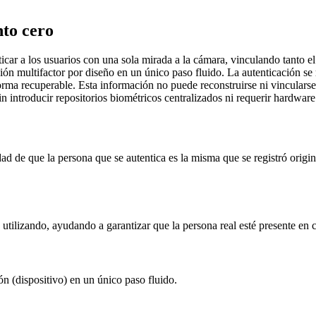
nto cero
car a los usuarios con una sola mirada a la cámara, vinculando tanto el 
ión multifactor por diseño en un único paso fluido. La autenticación se 
ma recuperable. Esta información no puede reconstruirse ni vincularse a
n introducir repositorios biométricos centralizados ni requerir hardwar
dad de que la persona que se autentica es la misma que se registró origi
á utilizando, ayudando a garantizar que la persona real esté presente en 
ón (dispositivo) en un único paso fluido.