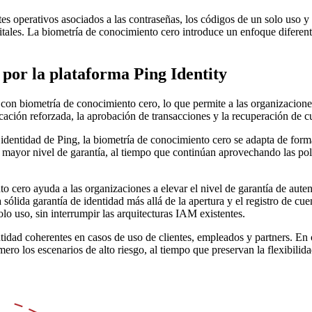
stes operativos asociados a las contraseñas, los códigos de un solo uso
igitales. La biometría de conocimiento cero introduce un enfoque diferent
 por la plataforma Ping Identity
 con biometría de conocimiento cero, lo que permite a las organizaciones
icación reforzada, la aprobación de transacciones y la recuperación de cu
dentidad de Ping, la biometría de conocimiento cero se adapta de forma n
mayor nivel de garantía, al tiempo que continúan aprovechando las políti
o cero ayuda a las organizaciones a elevar el nivel de garantía de aute
a sólida garantía de identidad más allá de la apertura y el registro de cu
lo uso, sin interrumpir las arquitecturas IAM existentes.
idad coherentes en casos de uso de clientes, empleados y partners. En 
o los escenarios de alto riesgo, al tiempo que preservan la flexibilidad,