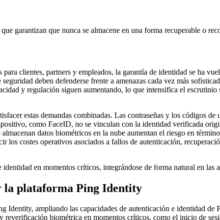
s que garantizan que nunca se almacene en una forma recuperable o reco
 para clientes, partners y empleados, la garantía de identidad se ha vu
de seguridad deben defenderse frente a amenazas cada vez más sofisticad
cidad y regulación siguen aumentando, lo que intensifica el escrutinio
atisfacer estas demandas combinadas. Las contraseñas y los códigos de u
ispositivo, como FaceID, no se vinculan con la identidad verificada ori
ue almacenan datos biométricos en la nube aumentan el riesgo en término
ir los costes operativos asociados a fallos de autenticación, recuperaci
 identidad en momentos críticos, integrándose de forma natural en las ar
la plataforma Ping Identity
Identity, ampliando las capacidades de autenticación e identidad de Pi
y reverificación biométrica en momentos críticos, como el inicio de sesi