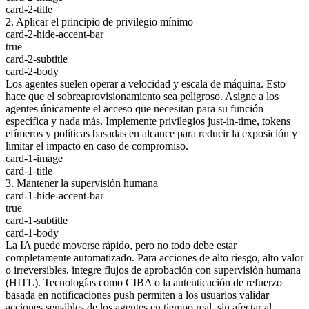
card-2-title
2. Aplicar el principio de privilegio mínimo
card-2-hide-accent-bar
true
card-2-subtitle
card-2-body
Los agentes suelen operar a velocidad y escala de máquina. Esto
hace que el sobreaprovisionamiento sea peligroso. Asigne a los
agentes únicamente el acceso que necesitan para su función
específica y nada más. Implemente privilegios just-in-time, tokens
efímeros y políticas basadas en alcance para reducir la exposición y
limitar el impacto en caso de compromiso.
card-1-image
card-1-title
3. Mantener la supervisión humana
card-1-hide-accent-bar
true
card-1-subtitle
card-1-body
La IA puede moverse rápido, pero no todo debe estar
completamente automatizado. Para acciones de alto riesgo, alto valor
o irreversibles, integre flujos de aprobación con supervisión humana
(HITL). Tecnologías como CIBA o la autenticación de refuerzo
basada en notificaciones push permiten a los usuarios validar
acciones sensibles de los agentes en tiempo real, sin afectar al