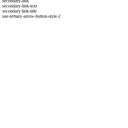
secondary-link
secondary-link-text
secondary-link-title
use-tertiary-arrow-button-style-2