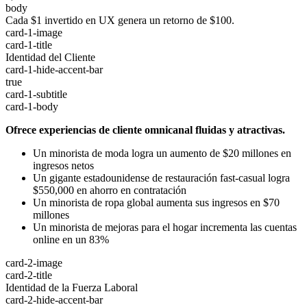
body
Cada $1 invertido en UX genera un retorno de $100.
card-1-image
card-1-title
Identidad del Cliente
card-1-hide-accent-bar
true
card-1-subtitle
card-1-body
Ofrece experiencias de cliente omnicanal fluidas y atractivas.
Un minorista de moda logra un aumento de $20 millones en
ingresos netos
Un gigante estadounidense de restauración fast-casual logra
$550,000 en ahorro en contratación
Un minorista de ropa global aumenta sus ingresos en $70
millones
Un minorista de mejoras para el hogar incrementa las cuentas
online en un 83%
card-2-image
card-2-title
Identidad de la Fuerza Laboral
card-2-hide-accent-bar