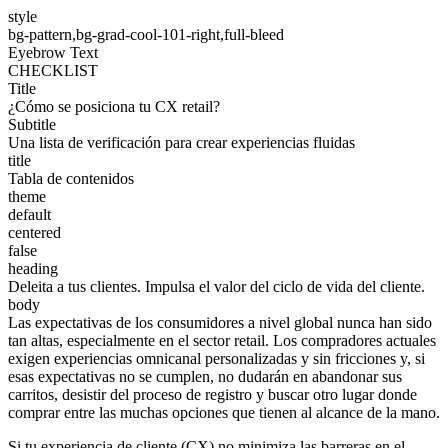
style
bg-pattern,bg-grad-cool-101-right,full-bleed
Eyebrow Text
CHECKLIST
Title
¿Cómo se posiciona tu CX retail?
Subtitle
Una lista de verificación para crear experiencias fluidas
title
Tabla de contenidos
theme
default
centered
false
heading
Deleita a tus clientes. Impulsa el valor del ciclo de vida del cliente.
body
Las expectativas de los consumidores a nivel global nunca han sido
tan altas, especialmente en el sector retail. Los compradores actuales
exigen experiencias omnicanal personalizadas y sin fricciones y, si
esas expectativas no se cumplen, no dudarán en abandonar sus
carritos, desistir del proceso de registro y buscar otro lugar donde
comprar entre las muchas opciones que tienen al alcance de la mano.
Si tu experiencia de cliente (CX) no minimiza las barreras en el