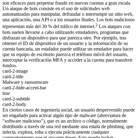
son eficaces para perpetrar fraude en nuevas cuentas a gran escala.
Un ataque de bots consiste en el uso de solicitudes web
automatizadas para manipular, defraudar o interrumpir un sitio web,
una aplicación, una API o a los usuarios finales. Los bots maliciosos
2
representan más del 30 % del tráfico de internet.
Los ataques con
bots suelen llevarse a cabo utilizando emuladores, programas que
disfrazan un dispositivo para que parezca otro. Por ejemplo, tras
obtener el ID de dispositivo de un usuario y la información de su
cuenta bancaria, un estafador puede utilizar un emulador para hacer
que su equipo de escritorio parezca el teléfono móvil del usuario,
interceptar la verificación MFA y acceder a la cuenta para transferir
fondos.
card-2-image
card-2-title
Malware y ransomware
card-2-hide-accent-bar
true
card-2-subtitle
card-2-body
En ciertos casos de ingeniería social, un usuario desprevenido puede
ser engañado para activar algún tipo de malware (abreviatura de
"software malicioso"), que es un archivo o código, normalmente
distribuido a través de una red mediante una estafa de phishing, que
infecta, explora, roba o ejecuta prácticamente cualquier
comportamiento que el atacante desee. Esto puede incluir