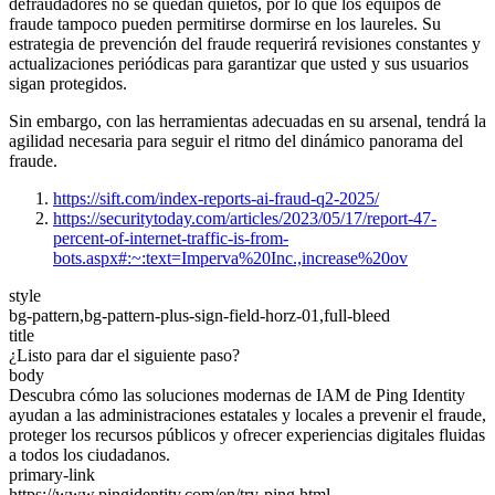
defraudadores no se quedan quietos, por lo que los equipos de
fraude tampoco pueden permitirse dormirse en los laureles. Su
estrategia de prevención del fraude requerirá revisiones constantes y
actualizaciones periódicas para garantizar que usted y sus usuarios
sigan protegidos.
Sin embargo, con las herramientas adecuadas en su arsenal, tendrá la
agilidad necesaria para seguir el ritmo del dinámico panorama del
fraude.
https://sift.com/index-reports-ai-fraud-q2-2025/
https://securitytoday.com/articles/2023/05/17/report-47-
percent-of-internet-traffic-is-from-
bots.aspx#:~:text=Imperva%20Inc.,increase%20ov
style
bg-pattern,bg-pattern-plus-sign-field-horz-01,full-bleed
title
¿Listo para dar el siguiente paso?
body
Descubra cómo las soluciones modernas de IAM de Ping Identity
ayudan a las administraciones estatales y locales a prevenir el fraude,
proteger los recursos públicos y ofrecer experiencias digitales fluidas
a todos los ciudadanos.
primary-link
https://www.pingidentity.com/en/try-ping.html