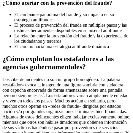
¿Cómo acertar con la prevención del fraude?
El cambiante panorama del fraude y su impacto en su
estrategia antifraude
El proceso de prevención del fraude en múltiples pasos y las
distintas herramientas disponibles en su arsenal antifraude
La relación entre la prevención del fraude y la experiencia de
los ciudadanos y terceros
El camino hacia una estrategia antifraude dinámica
¿Cómo explotan los estafadores a las
agencias gubernamentales?
Los ciberdelincuentes no son un grupo homogéneo. La palabra
«estafador» evoca la imagen de una figura sombría con sudadera
con capucha encorvada de forma amenazante sobre una pantalla,
pero no siempre es así. Los estafadores varían ampliamente en edad
y viven en todos los países. Muchos actúan en solitario, pero
muchos otros operan en «redes de fraude» dirigidas por estados
nación y/o por grandes organizaciones criminales bien financiadas.
Algunos de estos delincuentes eligen trabajar exclusivamente online,
mientras que otros son hábiles timadores que obtienen información
de sus víctimas haciéndose pasar por proveedores de servicios
legítimos y luego utilizan esa información para acceder a cuentas. Y,