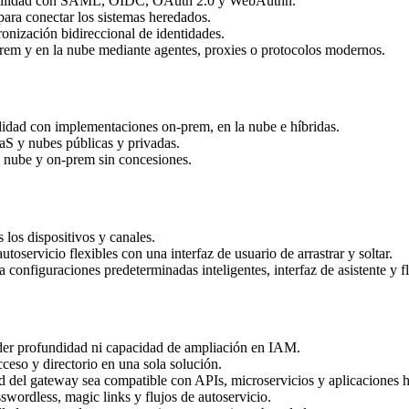
ibilidad con SAML, OIDC, OAuth 2.0 y WebAuthn.
para conectar los sistemas heredados.
onización bidireccional de identidades.
prem y en la nube mediante agentes, proxies o protocolos modernos.
lidad con implementaciones on-prem, en la nube e híbridas.
S y nubes públicas y privadas.
a nube y on-prem sin concesiones.
 los dispositivos y canales.
toservicio flexibles con una interfaz de usuario de arrastrar y soltar.
 configuraciones predeterminadas inteligentes, interfaz de asistente y f
rder profundidad ni capacidad de ampliación en IAM.
ceso y directorio en una sola solución.
d del gateway sea compatible con APIs, microservicios y aplicaciones 
ordless, magic links y flujos de autoservicio.