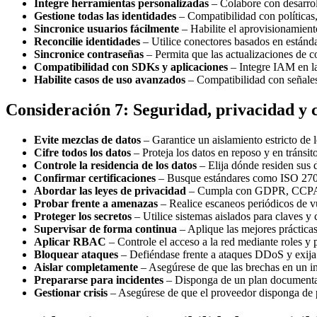
Integre herramientas personalizadas
– Colabore con desarrol
Gestione todas las identidades
– Compatibilidad con políticas,
Sincronice usuarios fácilmente
– Habilite el aprovisionamient
Reconcilie identidades
– Utilice conectores basados en estánda
Sincronice contraseñas
– Permita que las actualizaciones de 
Compatibilidad con SDKs y aplicaciones
– Integre IAM en l
Habilite casos de uso avanzados
– Compatibilidad con señales 
Consideración 7: Seguridad, privacidad y
Evite mezclas de datos
– Garantice un aislamiento estricto de l
Cifre todos los datos
– Proteja los datos en reposo y en tránsit
Controle la residencia de los datos
– Elija dónde residen sus 
Confirmar certificaciones
– Busque estándares como ISO 27
Abordar las leyes de privacidad
– Cumpla con GDPR, CCPA y
Probar frente a amenazas
– Realice escaneos periódicos de v
Proteger los secretos
– Utilice sistemas aislados para claves y c
Supervisar de forma continua
– Aplique las mejores práctica
Aplicar RBAC
– Controle el acceso a la red mediante roles y po
Bloquear ataques
– Defiéndase frente a ataques DDoS y exija 
Aislar completamente
– Asegúrese de que las brechas en un inq
Prepararse para incidentes
– Disponga de un plan documentado
Gestionar crisis
– Asegúrese de que el proveedor disponga de p