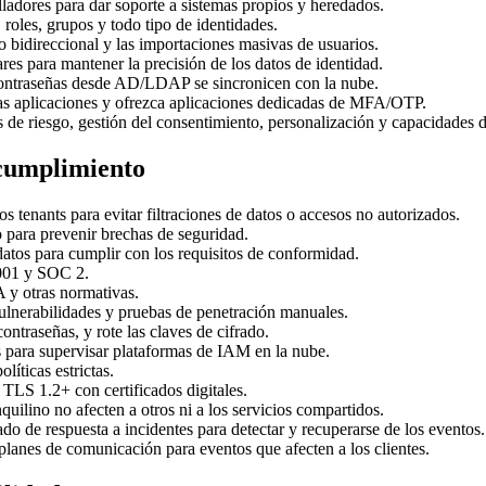
ladores para dar soporte a sistemas propios y heredados.
 roles, grupos y todo tipo de identidades.
o bidireccional y las importaciones masivas de usuarios.
res para mantener la precisión de los datos de identidad.
contraseñas desde AD/LDAP se sincronicen con la nube.
as aplicaciones y ofrezca aplicaciones dedicadas de MFA/OTP.
de riesgo, gestión del consentimiento, personalización y capacidades d
 cumplimiento
os tenants para evitar filtraciones de datos o accesos no autorizados.
o para prevenir brechas de seguridad.
datos para cumplir con los requisitos de conformidad.
001 y SOC 2.
 otras normativas.
ulnerabilidades y pruebas de penetración manuales.
ontraseñas, y rote las claves de cifrado.
s para supervisar plataformas de IAM en la nube.
líticas estrictas.
TLS 1.2+ con certificados digitales.
uilino no afecten a otros ni a los servicios compartidos.
 de respuesta a incidentes para detectar y recuperarse de los eventos.
lanes de comunicación para eventos que afecten a los clientes.