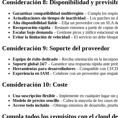
Consideración 8: Disponibilidad y previsib
Garantizar compatibilidad multirregión
– Cumpla los requisi
Actualizaciones sin tiempo de inactividad
– Los parches no de
Alta disponibilidad fiable
– Elija un proveedor con un SLA del
Recuperación rápida
– Restaure entornos a partir de copias d
Escalar bajo demanda
– Gestione picos y tráfico estacional s
Evitar la limitación de velocidad
– El servicio no debe bloquea
Consideración 9: Soporte del proveedor
Equipo de éxito dedicado
– Reciba orientación en la incorpor
Soporte global 24/7
– Garantice una respuesta rápida ante probl
Herramientas para desarrolladores
– Compatible con CI/CD y 
Experiencia en IAM
– Colabore con un proveedor que respalde
Consideración 10: Coste
Una suscripción flexible
– Implemente en cualquier lugar sin 
Modelo de precios sencillo
– Cubra la mayoría de los casos de 
Acceso todo incluido
– Obtenga entornos de desarrollo, prueba
Cumpla todos los requisitos con el cloud d