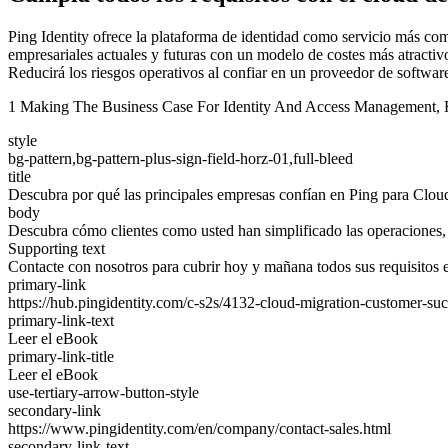
Ping Identity ofrece la plataforma de identidad como servicio más co
empresariales actuales y futuras con un modelo de costes más atracti
Reducirá los riesgos operativos al confiar en un proveedor de software 
1 Making The Business Case For Identity And Access Management, Fo
style
bg-pattern,bg-pattern-plus-sign-field-horz-01,full-bleed
title
Descubra por qué las principales empresas confían en Ping para Clo
body
Descubra cómo clientes como usted han simplificado las operaciones, 
Supporting text
Contacte con nosotros para cubrir hoy y mañana todos sus requisitos 
primary-link
https://hub.pingidentity.com/c-s2s/4132-cloud-migration-customer-su
primary-link-text
Leer el eBook
primary-link-title
Leer el eBook
use-tertiary-arrow-button-style
secondary-link
https://www.pingidentity.com/en/company/contact-sales.html
secondary-link-text