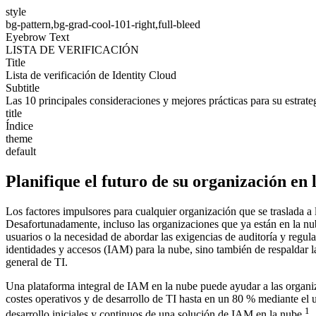
style
bg-pattern,bg-grad-cool-101-right,full-bleed
Eyebrow Text
LISTA DE VERIFICACIÓN
Title
Lista de verificación de Identity Cloud
Subtitle
Las 10 principales consideraciones y mejores prácticas para su estrate
title
Índice
theme
default
Planifique el futuro de su organización en 
Los factores impulsores para cualquier organización que se traslada a 
Desafortunadamente, incluso las organizaciones que ya están en la nu
usuarios o la necesidad de abordar las exigencias de auditoría y regul
identidades y accesos (IAM) para la nube, sino también de respaldar l
general de TI.
Una plataforma integral de IAM en la nube puede ayudar a las organiza
costes operativos y de desarrollo de TI hasta en un 80 % mediante el
1
desarrollo iniciales y continuos de una solución de IAM en la nube.