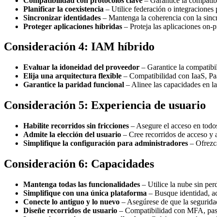
Compatibilidad con protocolos clave
– Garantice la compat
Planificar la coexistencia
– Utilice federación o integraciones 
Sincronizar identidades
– Mantenga la coherencia con la sincr
Proteger aplicaciones híbridas
– Proteja las aplicaciones on-
Consideración 4: IAM híbrido
Evaluar la idoneidad del proveedor
– Garantice la compatibi
Elija una arquitectura flexible
– Compatibilidad con IaaS, Paa
Garantice la paridad funcional
– Alinee las capacidades en l
Consideración 5: Experiencia de usuario
Habilite recorridos sin fricciones
– Asegure el acceso en todos
Admite la elección del usuario
– Cree recorridos de acceso y au
Simplifique la configuración para administradores
– Ofrezca
Consideración 6: Capacidades
Mantenga todas las funcionalidades
– Utilice la nube sin pe
Simplifique con una única plataforma
– Busque identidad, ac
Conecte lo antiguo y lo nuevo
– Asegúrese de que la segurida
Diseñe recorridos de usuario
– Compatibilidad con MFA, passw