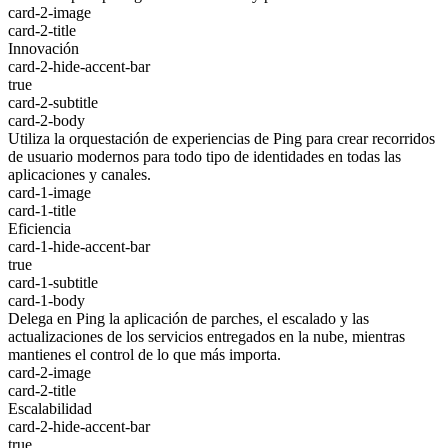
card-2-image
card-2-title
Innovación
card-2-hide-accent-bar
true
card-2-subtitle
card-2-body
Utiliza la orquestación de experiencias de Ping para crear recorridos
de usuario modernos para todo tipo de identidades en todas las
aplicaciones y canales.
card-1-image
card-1-title
Eficiencia
card-1-hide-accent-bar
true
card-1-subtitle
card-1-body
Delega en Ping la aplicación de parches, el escalado y las
actualizaciones de los servicios entregados en la nube, mientras
mantienes el control de lo que más importa.
card-2-image
card-2-title
Escalabilidad
card-2-hide-accent-bar
true