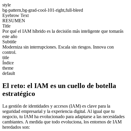
style
bg-pattern,bg-grad-cool-101-right,full-bleed
Eyebrow Text
RESUMEN
Title
Por qué el IAM híbrido es la decisión más inteligente que tomarás
este año
Subtitle
Moderniza sin interrupciones. Escala sin riesgos. Innova con
control.
title
Índice
theme
default
El reto: el IAM es un cuello de botella
estratégico
La gestión de identidades y accesos (IAM) es clave para la
seguridad empresarial y la experiencia digital. Al igual que tu
negocio, tu IAM ha evolucionado para adaptarse a las necesidades
cambiantes. A medida que todo evoluciona, los entornos de IAM
heredados son: