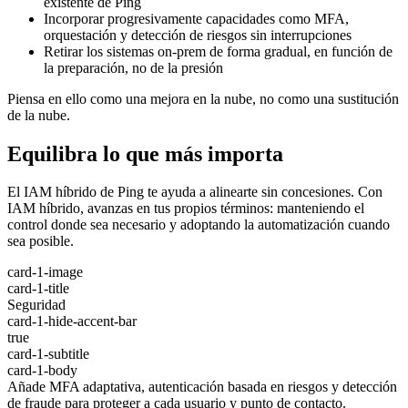
existente de Ping
Incorporar progresivamente capacidades como MFA,
orquestación y detección de riesgos sin interrupciones
Retirar los sistemas on-prem de forma gradual, en función de
la preparación, no de la presión
Piensa en ello como una mejora en la nube, no como una sustitución
de la nube.
Equilibra lo que más importa
El IAM híbrido de Ping te ayuda a alinearte sin concesiones. Con
IAM híbrido, avanzas en tus propios términos: manteniendo el
control donde sea necesario y adoptando la automatización cuando
sea posible.
card-1-image
card-1-title
Seguridad
card-1-hide-accent-bar
true
card-1-subtitle
card-1-body
Añade MFA adaptativa, autenticación basada en riesgos y detección
de fraude para proteger a cada usuario y punto de contacto.