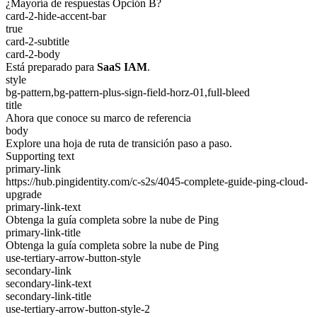
¿Mayoría de respuestas Opción B?
card-2-hide-accent-bar
true
card-2-subtitle
card-2-body
Está preparado para
SaaS IAM
.
style
bg-pattern,bg-pattern-plus-sign-field-horz-01,full-bleed
title
Ahora que conoce su marco de referencia
body
Explore una hoja de ruta de transición paso a paso.
Supporting text
primary-link
https://hub.pingidentity.com/c-s2s/4045-complete-guide-ping-cloud-
upgrade
primary-link-text
Obtenga la guía completa sobre la nube de Ping
primary-link-title
Obtenga la guía completa sobre la nube de Ping
use-tertiary-arrow-button-style
secondary-link
secondary-link-text
secondary-link-title
use-tertiary-arrow-button-style-2