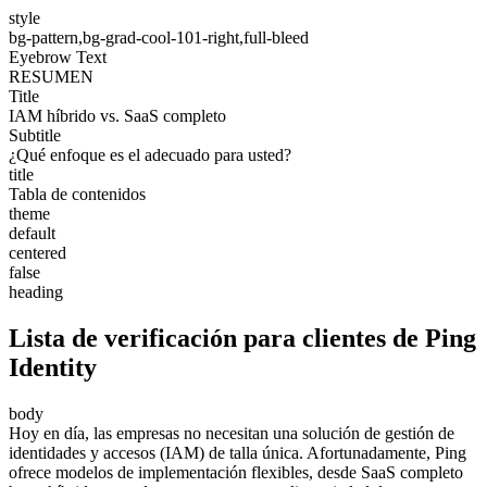
style
bg-pattern,bg-grad-cool-101-right,full-bleed
Eyebrow Text
RESUMEN
Title
IAM híbrido vs. SaaS completo
Subtitle
¿Qué enfoque es el adecuado para usted?
title
Tabla de contenidos
theme
default
centered
false
heading
Lista de verificación para clientes de Ping
Identity
body
Hoy en día, las empresas no necesitan una solución de gestión de
identidades y accesos (IAM) de talla única. Afortunadamente, Ping
ofrece modelos de implementación flexibles, desde SaaS completo