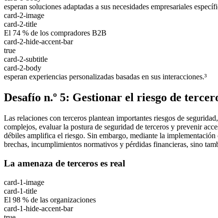
esperan soluciones adaptadas a sus necesidades empresariales específi
card-2-image
card-2-title
El 74 % de los compradores B2B
card-2-hide-accent-bar
true
card-2-subtitle
card-2-body
esperan experiencias personalizadas basadas en sus interacciones.³
Desafío n.º 5: Gestionar el riesgo de terc
Las relaciones con terceros plantean importantes riesgos de seguridad
complejos, evaluar la postura de seguridad de terceros y prevenir acc
débiles amplifica el riesgo. Sin embargo, mediante la implementación 
brechas, incumplimientos normativos y pérdidas financieras, sino tamb
La amenaza de terceros es real
card-1-image
card-1-title
El 98 % de las organizaciones
card-1-hide-accent-bar
true