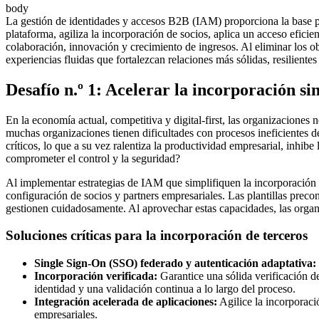
body
La gestión de identidades y accesos B2B (IAM) proporciona la base pa
plataforma, agiliza la incorporación de socios, aplica un acceso efici
colaboración, innovación y crecimiento de ingresos. Al eliminar los ob
experiencias fluidas que fortalezcan relaciones más sólidas, resilientes
Desafío n.º 1: Acelerar la incorporación si
En la economía actual, competitiva y digital-first, las organizaciones
muchas organizaciones tienen dificultades con procesos ineficientes de
críticos, lo que a su vez ralentiza la productividad empresarial, inhi
comprometer el control y la seguridad?
Al implementar estrategias de IAM que simplifiquen la incorporación y
configuración de socios y partners empresariales. Las plantillas prec
gestionen cuidadosamente. Al aprovechar estas capacidades, las organ
Soluciones críticas para la incorporación de terceros
Single Sign-On (SSO) federado y autenticación adaptativa:
Incorporación verificada:
Garantice una sólida verificación d
identidad y una validación continua a lo largo del proceso.
Integración acelerada de aplicaciones:
Agilice la incorporació
empresariales.