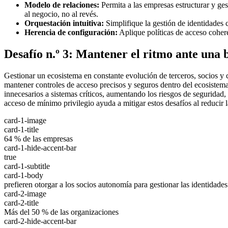
Modelo de relaciones:
Permita a las empresas estructurar y ge
al negocio, no al revés.
Orquestación intuitiva:
Simplifique la gestión de identidades c
Herencia de configuración:
Aplique políticas de acceso cohere
Desafío n.º 3: Mantener el ritmo ante una 
Gestionar un ecosistema en constante evolución de terceros, socios y cl
mantener controles de acceso precisos y seguros dentro del ecosistem
innecesarios a sistemas críticos, aumentando los riesgos de seguridad
acceso de mínimo privilegio ayuda a mitigar estos desafíos al reducir l
card-1-image
card-1-title
64 % de las empresas
card-1-hide-accent-bar
true
card-1-subtitle
card-1-body
prefieren otorgar a los socios autonomía para gestionar las identidades
card-2-image
card-2-title
Más del 50 % de las organizaciones
card-2-hide-accent-bar