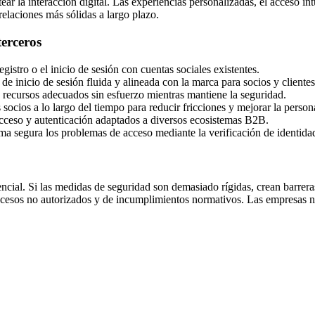
ar la interacción digital. Las experiencias personalizadas, el acceso int
relaciones más sólidas a largo plazo.
terceros
registro o el inicio de sesión con cuentas sociales existentes.
e inicio de sesión fluida y alineada con la marca para socios y clientes
s recursos adecuados sin esfuerzo mientras mantiene la seguridad.
socios a lo largo del tiempo para reducir fricciones y mejorar la person
cceso y autenticación adaptados a diversos ecosistemas B2B.
ma segura los problemas de acceso mediante la verificación de identidad 
ncial. Si las medidas de seguridad son demasiado rígidas, crean barreras
accesos no autorizados y de incumplimientos normativos. Las empresas n