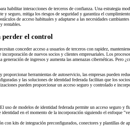
ra habilitar interacciones de terceros de confianza. Una estrategia m
ente y seguro, mitiga los riesgos de seguridad y garantiza el cumplimie
stáculos de acceso habituales y adaptarse a las necesidades cambiantes 
 y rentables.
n perder el control
 necesitan conceder acceso a usuarios de terceros con rapidez, mantenie
 incorporación de nuevos socios y clientes empresariales. Los procesos 
be la generación de ingresos y aumenta las amenazas cibernéticas. Pero 
 proporcionar herramientas de autoservicio, las empresas pueden reduci
onfiguradas y las soluciones de identidad federada facilitan que los soc
izaciones pueden proporcionar un acceso seguro y controlado e incorpo
El uso de modelos de identidad federada permite un acceso seguro y fl
e identidad en el momento de la incorporación siguiendo el enfoque "ver
n con kits de integración preconfigurados, conectores y plantillas de ap