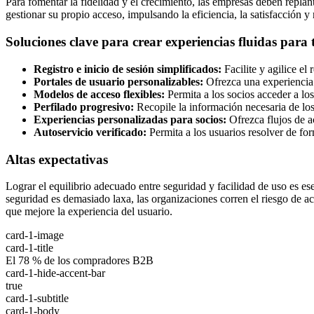
Para fomentar la fidelidad y el crecimiento, las empresas deben replante
gestionar su propio acceso, impulsando la eficiencia, la satisfacción y 
Soluciones clave para crear experiencias fluidas para 
Registro e inicio de sesión simplificados:
Facilite y agilice el 
Portales de usuario personalizables:
Ofrezca una experiencia d
Modelos de acceso flexibles:
Permita a los socios acceder a lo
Perfilado progresivo:
Recopile la información necesaria de los 
Experiencias personalizadas para socios:
Ofrezca flujos de a
Autoservicio verificado:
Permita a los usuarios resolver de for
Altas expectativas
Lograr el equilibrio adecuado entre seguridad y facilidad de uso es ese
seguridad es demasiado laxa, las organizaciones corren el riesgo de 
que mejore la experiencia del usuario.
card-1-image
card-1-title
El 78 % de los compradores B2B
card-1-hide-accent-bar
true
card-1-subtitle
card-1-body