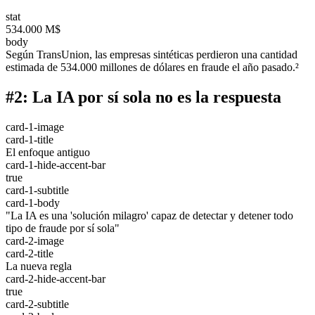
stat
534.000 M$
body
Según TransUnion, las empresas sintéticas perdieron una cantidad
estimada de 534.000 millones de dólares en fraude el año pasado.²
#2: La IA por sí sola no es la respuesta
card-1-image
card-1-title
El enfoque antiguo
card-1-hide-accent-bar
true
card-1-subtitle
card-1-body
"La IA es una 'solución milagro' capaz de detectar y detener todo
tipo de fraude por sí sola"
card-2-image
card-2-title
La nueva regla
card-2-hide-accent-bar
true
card-2-subtitle