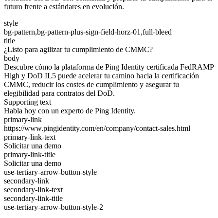
futuro frente a estándares en evolución.
style
bg-pattern,bg-pattern-plus-sign-field-horz-01,full-bleed
title
¿Listo para agilizar tu cumplimiento de CMMC?
body
Descubre cómo la plataforma de Ping Identity certificada FedRAMP
High y DoD IL5 puede acelerar tu camino hacia la certificación
CMMC, reducir los costes de cumplimiento y asegurar tu
elegibilidad para contratos del DoD.
Supporting text
Habla hoy con un experto de Ping Identity.
primary-link
https://www.pingidentity.com/en/company/contact-sales.html
primary-link-text
Solicitar una demo
primary-link-title
Solicitar una demo
use-tertiary-arrow-button-style
secondary-link
secondary-link-text
secondary-link-title
use-tertiary-arrow-button-style-2