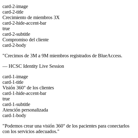
card-2-image
card-2-title
Crecimiento de miembros 3X
card-2-hide-accent-bar
true
card-2-subtitle
Compromiso del cliente
card-2-body
"Crecimos de 3M a 9M miembros registrados de BlueAccess.
— HCSC Identity Live Session
card-1-image
card-1-title
Visión 360° de los clientes
card-1-hide-accent-bar
true
card-1-subtitle
Atención personalizada
card-1-body
"Podemos crear una visión 360° de los pacientes para conectarlos
con los servicios adecuados."