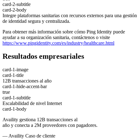
card-2-subtitle
card-2-body
Integre plataformas sanitarias con recursos externos para una gestión
de identidad segura y centralizada.
Para obtener más información sobre cómo Ping Identity puede
ayudar a su organización sanitaria, contáctenos o visite
https://www.pingidentity.com/es/industry/healthcare.html
Resultados empresariales
card-1-image
card-1-title
12B transacciones al año
card-1-hide-accent-bar
true
card-1-subtitle
Escalabilidad de nivel Internet
card-1-body
Availity gestiona 12B transacciones al
año y conecta a 2M proveedores con pagadores.
— Availity Caso de cliente