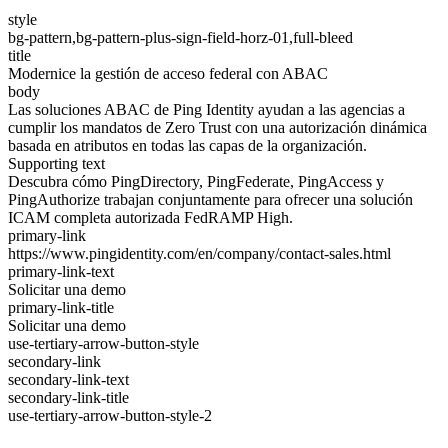
style
bg-pattern,bg-pattern-plus-sign-field-horz-01,full-bleed
title
Modernice la gestión de acceso federal con ABAC
body
Las soluciones ABAC de Ping Identity ayudan a las agencias a
cumplir los mandatos de Zero Trust con una autorización dinámica
basada en atributos en todas las capas de la organización.
Supporting text
Descubra cómo PingDirectory, PingFederate, PingAccess y
PingAuthorize trabajan conjuntamente para ofrecer una solución
ICAM completa autorizada FedRAMP High.
primary-link
https://www.pingidentity.com/en/company/contact-sales.html
primary-link-text
Solicitar una demo
primary-link-title
Solicitar una demo
use-tertiary-arrow-button-style
secondary-link
secondary-link-text
secondary-link-title
use-tertiary-arrow-button-style-2