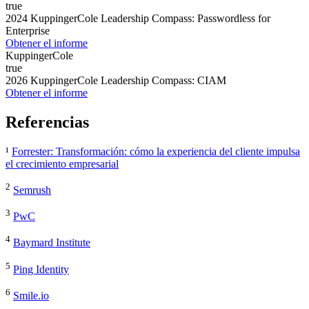
true
2024 KuppingerCole Leadership Compass: Passwordless for
Enterprise
Obtener el informe
KuppingerCole
true
2026 KuppingerCole Leadership Compass: CIAM
Obtener el informe
Referencias
¹
Forrester: Transformación: cómo la experiencia del cliente impulsa
el crecimiento empresarial
2
Semrush
3
PwC
4
Baymard Institute
5
Ping Identity
6
Smile.io