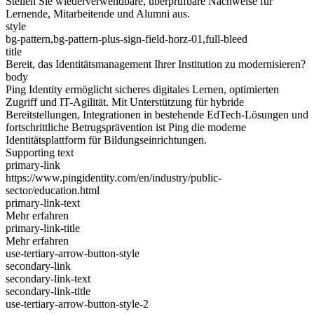
Stellen Sie wiederverwendbare, überprüfbare Nachweise für
Lernende, Mitarbeitende und Alumni aus.
style
bg-pattern,bg-pattern-plus-sign-field-horz-01,full-bleed
title
Bereit, das Identitätsmanagement Ihrer Institution zu modernisieren?
body
Ping Identity ermöglicht sicheres digitales Lernen, optimierten
Zugriff und IT-Agilität. Mit Unterstützung für hybride
Bereitstellungen, Integrationen in bestehende EdTech-Lösungen und
fortschrittliche Betrugsprävention ist Ping die moderne
Identitätsplattform für Bildungseinrichtungen.
Supporting text
primary-link
https://www.pingidentity.com/en/industry/public-
sector/education.html
primary-link-text
Mehr erfahren
primary-link-title
Mehr erfahren
use-tertiary-arrow-button-style
secondary-link
secondary-link-text
secondary-link-title
use-tertiary-arrow-button-style-2