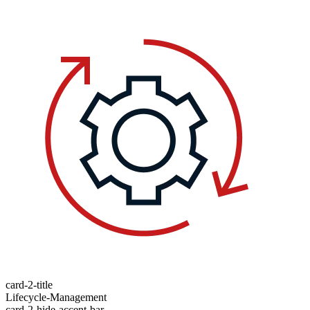
card-2-title
Lifecycle-Management
card-2-hide-accent-bar