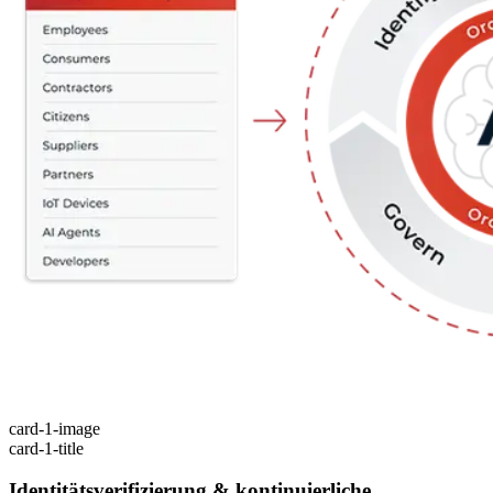
card-1-image
card-1-title
Identitätsverifizierung & kontinuierliche