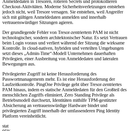
Anmeldedaten in Tresoren, rotieren Secrets und protokollieren
Checkout-Aktivitäten. Moderne Sicherheitsverletzungen entstehen
jedoch nicht, weil Tresore versagen. Sie entstehen, weil Angreifer
sich mit gültigen Anmeldedaten anmelden und innerhalb
vertrauenswürdiger Sitzungen agieren.
Der grundlegende Fehler von Tresor-zentriertem PAM ist nicht
technologischer, sondern architektonischer Natur. Es setzt Vertrauen
beim Login voraus und verliert während der Sitzung die wirksame
Kontrolle. In cloud-nativen, hybriden und verteilten Umgebungen
setzt dieses „Admin-Time“-Modell Unternehmen dauerhaften
Privilegien, einer Ausbreitung von Anmeldedaten und lateralen
Bewegungen aus.
Privilegierter Zugriff ist keine Herausforderung des
Passwortmanagements mehr. Es ist eine Herausforderung der
Laufzeitkontrolle. PingOne Privilege geht über Tresor-zentriertes
PAM hinaus, indem es statische Anmeldedaten für den Großteil des
menschlichen Zugriffs eliminiert, Zero Standing Privilege als
Betriebsmodell durchsetzt, Identitäten mithilfe TPM-gestützter
Absicherung an vertrauenswürdige Hardware bindet und
privilegierten Zugriff innerhalb der umfassenderen Ping Identity
Platform vereinheitlicht.
stat