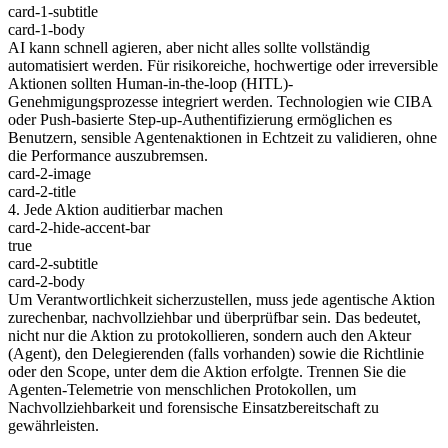
card-1-subtitle
card-1-body
AI kann schnell agieren, aber nicht alles sollte vollständig
automatisiert werden. Für risikoreiche, hochwertige oder irreversible
Aktionen sollten Human-in-the-loop (HITL)-
Genehmigungsprozesse integriert werden. Technologien wie CIBA
oder Push-basierte Step-up-Authentifizierung ermöglichen es
Benutzern, sensible Agentenaktionen in Echtzeit zu validieren, ohne
die Performance auszubremsen.
card-2-image
card-2-title
4. Jede Aktion auditierbar machen
card-2-hide-accent-bar
true
card-2-subtitle
card-2-body
Um Verantwortlichkeit sicherzustellen, muss jede agentische Aktion
zurechenbar, nachvollziehbar und überprüfbar sein. Das bedeutet,
nicht nur die Aktion zu protokollieren, sondern auch den Akteur
(Agent), den Delegierenden (falls vorhanden) sowie die Richtlinie
oder den Scope, unter dem die Aktion erfolgte. Trennen Sie die
Agenten-Telemetrie von menschlichen Protokollen, um
Nachvollziehbarkeit und forensische Einsatzbereitschaft zu
gewährleisten.