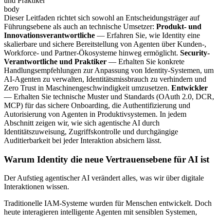
und Praktiker
body
Dieser Leitfaden richtet sich sowohl an Entscheidungsträger auf
Führungsebene als auch an technische Umsetzer:
Produkt- und
Innovationsverantwortliche
— Erfahren Sie, wie Identity eine
skalierbare und sichere Bereitstellung von Agenten über Kunden-,
Workforce- und Partner-Ökosysteme hinweg ermöglicht.
Security-
Verantwortliche und Praktiker
— Erhalten Sie konkrete
Handlungsempfehlungen zur Anpassung von Identity-Systemen, um
AI-Agenten zu verwalten, Identitätsmissbrauch zu verhindern und
Zero Trust in Maschinen­geschwindigkeit umzusetzen.
Entwickler
— Erhalten Sie technische Muster und Standards (OAuth 2.0, DCR,
MCP) für das sichere Onboarding, die Authentifizierung und
Autorisierung von Agenten in Produktivsystemen. In jedem
Abschnitt zeigen wir, wie sich agentische AI durch
Identitätszuweisung, Zugriffskontrolle und durchgängige
Auditierbarkeit bei jeder Interaktion absichern lässt.
Warum Identity die neue Vertrauensebene für AI ist
Der Aufstieg agentischer AI verändert alles, was wir über digitale
Interaktionen wissen.
Traditionelle IAM-Systeme wurden für Menschen entwickelt. Doch
heute interagieren intelligente Agenten mit sensiblen Systemen,