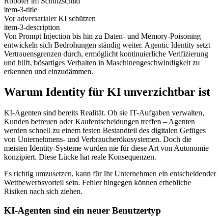
Roboter im Schutzschild
item-3-title
Vor adversarialer KI schützen
item-3-description
Von Prompt Injection bis hin zu Daten- und Memory-Poisoning
entwickeln sich Bedrohungen ständig weiter. Agentic Identity setzt
Vertrauensgrenzen durch, ermöglicht kontinuierliche Verifizierung
und hilft, bösartiges Verhalten in Maschinengeschwindigkeit zu
erkennen und einzudämmen.
Warum Identity für KI unverzichtbar ist
KI-Agenten sind bereits Realität. Ob sie IT-Aufgaben verwalten,
Kunden betreuen oder Kaufentscheidungen treffen – Agenten
werden schnell zu einem festen Bestandteil des digitalen Gefüges
von Unternehmens- und Verbraucherökosystemen. Doch die
meisten Identity-Systeme wurden nie für diese Art von Autonomie
konzipiert. Diese Lücke hat reale Konsequenzen.
Es richtig umzusetzen, kann für Ihr Unternehmen ein entscheidender
Wettbewerbsvorteil sein. Fehler hingegen können erhebliche
Risiken nach sich ziehen.
KI-Agenten sind ein neuer Benutzertyp