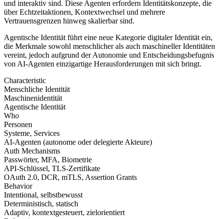
und interaktiv sind. Diese Agenten erfordern Identitätskonzepte, die
über Echtzeitaktionen, Kontextwechsel und mehrere
Vertrauensgrenzen hinweg skalierbar sind.
Agentische Identität führt eine neue Kategorie digitaler Identität ein,
die Merkmale sowohl menschlicher als auch maschineller Identitäten
vereint, jedoch aufgrund der Autonomie und Entscheidungsbefugnis
von AI-Agenten einzigartige Herausforderungen mit sich bringt.
Characteristic
Menschliche Identität
Maschinenidentität
Agentische Identität
Who
Personen
Systeme, Services
AI-Agenten (autonome oder delegierte Akteure)
Auth Mechanisms
Passwörter, MFA, Biometrie
API-Schlüssel, TLS-Zertifikate
OAuth 2.0, DCR, mTLS, Assertion Grants
Behavior
Intentional, selbstbewusst
Deterministisch, statisch
Adaptiv, kontextgesteuert, zielorientiert