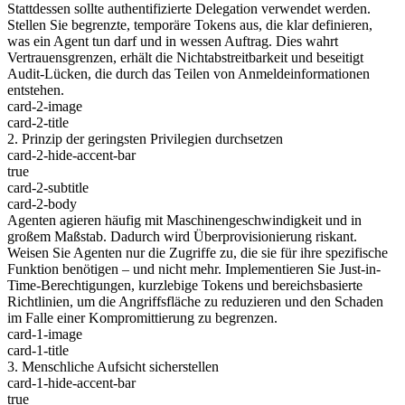
Stattdessen sollte authentifizierte Delegation verwendet werden.
Stellen Sie begrenzte, temporäre Tokens aus, die klar definieren,
was ein Agent tun darf und in wessen Auftrag. Dies wahrt
Vertrauensgrenzen, erhält die Nichtabstreitbarkeit und beseitigt
Audit-Lücken, die durch das Teilen von Anmeldeinformationen
entstehen.
card-2-image
card-2-title
2. Prinzip der geringsten Privilegien durchsetzen
card-2-hide-accent-bar
true
card-2-subtitle
card-2-body
Agenten agieren häufig mit Maschinengeschwindigkeit und in
großem Maßstab. Dadurch wird Überprovisionierung riskant.
Weisen Sie Agenten nur die Zugriffe zu, die sie für ihre spezifische
Funktion benötigen – und nicht mehr. Implementieren Sie Just-in-
Time-Berechtigungen, kurzlebige Tokens und bereichsbasierte
Richtlinien, um die Angriffsfläche zu reduzieren und den Schaden
im Falle einer Kompromittierung zu begrenzen.
card-1-image
card-1-title
3. Menschliche Aufsicht sicherstellen
card-1-hide-accent-bar
true