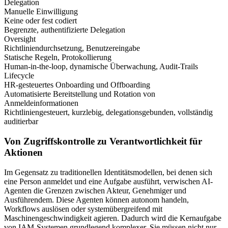
Delegation
Manuelle Einwilligung
Keine oder fest codiert
Begrenzte, authentifizierte Delegation
Oversight
Richtliniendurchsetzung, Benutzereingabe
Statische Regeln, Protokollierung
Human-in-the-loop, dynamische Überwachung, Audit-Trails
Lifecycle
HR-gesteuertes Onboarding und Offboarding
Automatisierte Bereitstellung und Rotation von
Anmeldeinformationen
Richtliniengesteuert, kurzlebig, delegationsgebunden, vollständig
auditierbar
Von Zugriffskontrolle zu Verantwortlichkeit für
Aktionen
Im Gegensatz zu traditionellen Identitätsmodellen, bei denen sich
eine Person anmeldet und eine Aufgabe ausführt, verwischen AI-
Agenten die Grenzen zwischen Akteur, Genehmiger und
Ausführendem. Diese Agenten können autonom handeln,
Workflows auslösen oder systemübergreifend mit
Maschinengeschwindigkeit agieren. Dadurch wird die Kernaufgabe
von IAM-Systemen grundlegend komplexer. Sie müssen nicht nur