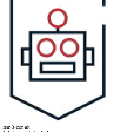
item-3-icon-alt