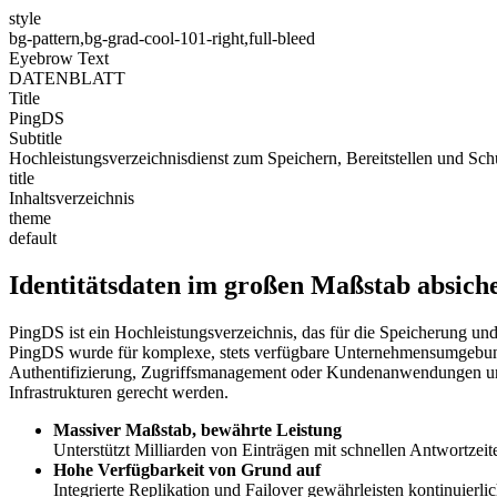
style
bg-pattern,bg-grad-cool-101-right,full-bleed
Eyebrow Text
DATENBLATT
Title
PingDS
Subtitle
Hochleistungsverzeichnisdienst zum Speichern, Bereitstellen und Sc
title
Inhaltsverzeichnis
theme
default
Identitätsdaten im großen Maßstab absich
PingDS ist ein Hochleistungsverzeichnis, das für die Speicherung und
PingDS wurde für komplexe, stets verfügbare Unternehmensumgebungen
Authentifizierung, Zugriffsmanagement oder Kundenanwendungen unters
Infrastrukturen gerecht werden.
Massiver Maßstab, bewährte Leistung
Unterstützt Milliarden von Einträgen mit schnellen Antwortzeite
Hohe Verfügbarkeit von Grund auf
Integrierte Replikation und Failover gewährleisten kontinuierlic