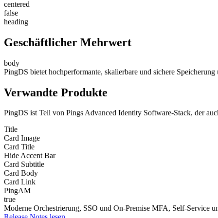
centered
false
heading
Geschäftlicher Mehrwert
body
PingDS bietet hochperformante, skalierbare und sichere Speicherung un
Verwandte Produkte
PingDS ist Teil von Pings Advanced Identity Software-Stack, der au
Title
Card Image
Card Title
Hide Accent Bar
Card Subtitle
Card Body
Card Link
PingAM
true
Moderne Orchestrierung, SSO und On-Premise MFA, Self-Service u
Release Notes lesen