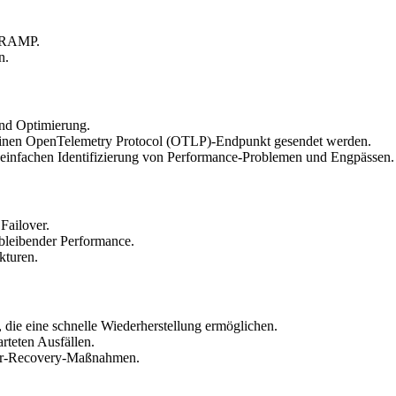
edRAMP.
n.
und Optimierung.
inen OpenTelemetry Protocol (OTLP)-Endpunkt gesendet werden.
 einfachen Identifizierung von Performance-Problemen und Engpässen.
Failover.
hbleibender Performance.
kturen.
, die eine schnelle Wiederherstellung ermöglichen.
rteten Ausfällen.
ster-Recovery-Maßnahmen.