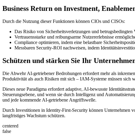
Business Return on Investment, Enablemen
Durch die Nutzung dieser Funktionen können CIOs und CISOs:
Das Risiko von Sicherheitsverletzungen und betrugsbedingten Ve
Vertrauensstarke und reibungsarme Nutzererlebnisse ermögliche
Compliance optimieren, indem eine belastbare Sicherheitsposit
Messbaren Security-ROI nachweisen, indem Identitätsinvestiti
Schützen und stärken Sie Ihr Unternehme
Die Abwehr AI-getriebener Bedrohungen erfordert mehr als inkrement
Produktivität als auch Risiken mit sich – IAM-Systeme müssen sich w
Dieses neue Paradigma erfordert adaptive, AI-bewusste Identitätsstrat
Steuerungsebene, und wenn sie durch Intelligenz und Automatisieru
und jede kommende AI-getriebene Angriffswelle.
Durch Investitionen in Identity-First-Security können Unternehmen 
langfristiges Wachstum schützen.
centered
false