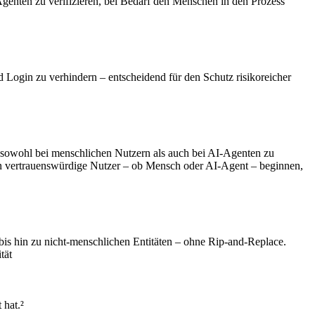
genten zu verifizieren, bei Bedarf den Menschen in den Prozess
Login zu verhindern – entscheidend für den Schutz risikoreicher
 sowohl bei menschlichen Nutzern als auch bei AI-Agenten zu
enn vertrauenswürdige Nutzer – ob Mensch oder AI-Agent – beginnen,
bis hin zu nicht-menschlichen Entitäten – ohne Rip-and-Replace.
tät
 hat.²