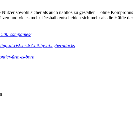
lle Nutzer sowohl sicher als auch nahtlos zu gestalten – ohne Kompromis
tzen und vieles mehr. Deshalb entscheiden sich mehr als die Hälfte der
ne-500-companies/
ng-ai-risk-as-87-hit-by-ai-cyberattacks
ntier-firm-is-born
en