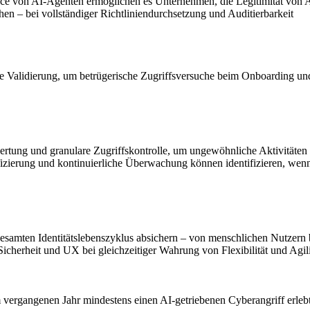
ce von AI-Agenten ermöglichen es Unternehmen, die Legitimität von A
 – bei vollständiger Richtliniendurchsetzung und Auditierbarkeit
e Validierung, um betrügerische Zugriffsversuche beim Onboarding und 
rtung und granulare Zugriffskontrolle, um ungewöhnliche Aktivitäten
ifizierung und kontinuierliche Überwachung können identifizieren, w
esamten Identitätslebenszyklus absichern – von menschlichen Nutzern 
 Sicherheit und UX bei gleichzeitiger Wahrung von Flexibilität und Agili
 vergangenen Jahr mindestens einen AI‑getriebenen Cyberangriff erlebt