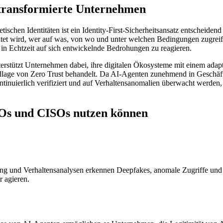
I transformierte Unternehmen
chen Identitäten ist ein Identity-First-Sicherheitsansatz entscheiden
richtet wird, wer auf was, von wo und unter welchen Bedingungen zugre
in Echtzeit auf sich entwickelnde Bedrohungen zu reagieren.
tützt Unternehmen dabei, ihre digitalen Ökosysteme mit einem adaptive
lage von Zero Trust behandelt. Da AI-Agenten zunehmend in Geschäftspr
kontinuierlich verifiziert und auf Verhaltensanomalien überwacht werden
CIOs und CISOs nutzen können
ung und Verhaltensanalysen erkennen Deepfakes, anomale Zugriffe und Id
 agieren.