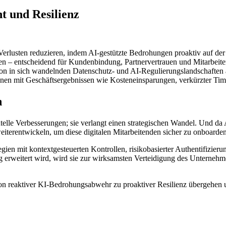
t und Resilienz
rlusten reduzieren, indem AI-gestützte Bedrohungen proaktiv auf der I
n – entscheidend für Kundenbindung, Partnervertrauen und Mitarbeiter
ion in sich wandelnden Datenschutz- und AI-Regulierungslandschaften 
onen mit Geschäftsergebnissen wie Kosteneinsparungen, verkürzter Ti
n
elle Verbesserungen; sie verlangt einen strategischen Wandel. Und da 
eiterentwickeln, um diese digitalen Mitarbeitenden sicher zu onboard
egien mit kontextgesteuerten Kontrollen, risikobasierter Authentifizier
ng erweitert wird, wird sie zur wirksamsten Verteidigung des Untern
von reaktiver KI-Bedrohungsabwehr zu proaktiver Resilienz übergehen