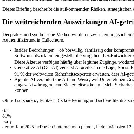
Dieses Briefing beschreibt die aufkommenden Risiken, strategischen
Die weitreichenden Auswirkungen AI-getr
Deepfakes und synthetische Medien werden inzwischen in gezielten A
Authentifizierung in Callcentern.
Insider-Bedrohungen – ob böswillig, fahrlässig oder kompromi
Softwareentwicklern eingestellt, die vorgaben, US-Entwickler z
Diese Akteure verfügen häufig über legitime Zugänge, wodurch
Generative AI (GenAI) versetzt Angreifer in die Lage, Social 
91 % der weltweiten Sicherheitsexperten erwarten, dass AI-ge
Agentic AI verändert die Art und Weise, wie Unternehmen Gesch
eingesetzt – bringen neue Sicherheitsrisiken mit sich. Sicher
können.
Ohne Transparenz, Echtzeit-Risikoerkennung und sichere Identitätsf
stat
81%
body
der im Jahr 2025 befragten Unternehmen planen, in den nächsten 12