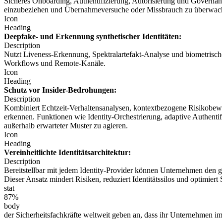
Sicheres Onboarding, Authentifizierung, Autorisierung und Governan
einzubeziehen und Übernahmeversuche oder Missbrauch zu überwachen
Icon
Heading
Deepfake- und Erkennung synthetischer Identitäten:
Description
Nutzt Liveness-Erkennung, Spektralartefakt-Analyse und biometrisch
Workflows und Remote-Kanäle.
Icon
Heading
Schutz vor Insider-Bedrohungen:
Description
Kombiniert Echtzeit-Verhaltensanalysen, kontextbezogene Risikobewe
erkennen. Funktionen wie Identity-Orchestrierung, adaptive Authent
außerhalb erwarteter Muster zu agieren.
Icon
Heading
Vereinheitlichte Identitätsarchitektur:
Description
Bereitstellbar mit jedem Identity-Provider können Unternehmen den g
Dieser Ansatz mindert Risiken, reduziert Identitätssilos und optimiert
stat
87%
body
der Sicherheitsfachkräfte weltweit geben an, dass ihr Unternehmen im