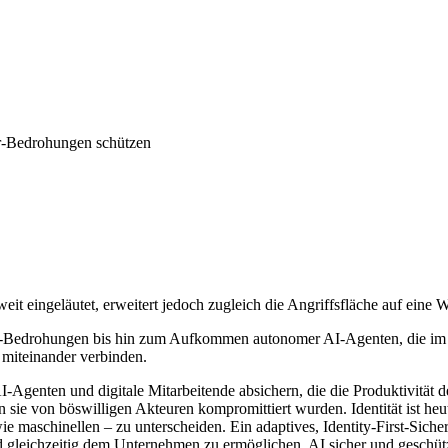
er-Bedrohungen schützen
t eingeläutet, erweitert jedoch zugleich die Angriffsfläche auf eine We
er-Bedrohungen bis hin zum Aufkommen autonomer AI-Agenten, die i
miteinander verbinden.
genten und digitale Mitarbeitende absichern, die die Produktivität der
nn sie von böswilligen Akteuren kompromittiert wurden. Identität ist he
 maschinellen – zu unterscheiden. Ein adaptives, Identity-First-Sicher
 gleichzeitig dem Unternehmen zu ermöglichen, AI sicher und geschützt