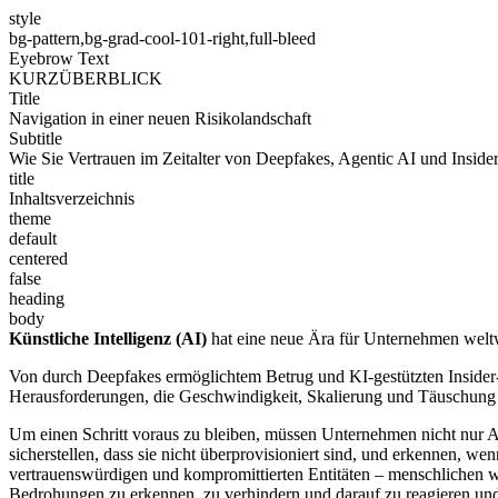
style
bg-pattern,bg-grad-cool-101-right,full-bleed
Eyebrow Text
KURZÜBERBLICK
Title
Navigation in einer neuen Risikolandschaft
Subtitle
Wie Sie Vertrauen im Zeitalter von Deepfakes, Agentic AI und Insid
title
Inhaltsverzeichnis
theme
default
centered
false
heading
body
Künstliche Intelligenz (AI)
hat eine neue Ära für Unternehmen weltwei
Von durch Deepfakes ermöglichtem Betrug und KI-gestützten Insid
Herausforderungen, die Geschwindigkeit, Skalierung und Täuschung 
Um einen Schritt voraus zu bleiben, müssen Unternehmen nicht nur AI-A
sicherstellen, dass sie nicht überprovisioniert sind, und erkennen, we
vertrauenswürdigen und kompromittierten Entitäten – menschlichen wie
Bedrohungen zu erkennen, zu verhindern und darauf zu reagieren und