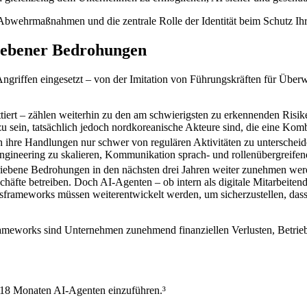
 Abwehrmaßnahmen und die zentrale Rolle der Identität beim Schutz I
iebener Bedrohungen
ngriffen eingesetzt – von der Imitation von Führungskräften für Über
ttiert – zählen weiterhin zu den am schwierigsten zu erkennenden Ri
u sein, tatsächlich jedoch nordkoreanische Akteure sind, die eine Komb
 ihre Handlungen nur schwer von regulären Aktivitäten zu unterscheid
Engineering zu skalieren, Kommunikation sprach- und rollenübergreife
triebene Bedrohungen in den nächsten drei Jahren weiter zunehmen wer
äfte betreiben. Doch AI-Agenten – ob intern als digitale Mitarbeiten
heitsframeworks müssen weiterentwickelt werden, um sicherzustellen, d
rameworks sind Unternehmen zunehmend finanziellen Verlusten, Betrieb
–18 Monaten AI-Agenten einzuführen.³