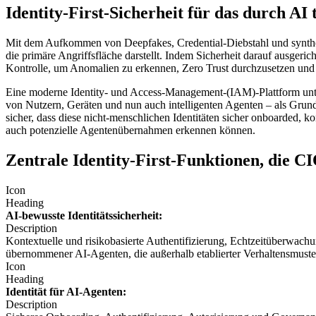
Identity-First-Sicherheit für das durch A
Mit dem Aufkommen von Deepfakes, Credential-Diebstahl und synthetis
die primäre Angriffsfläche darstellt. Indem Sicherheit darauf ausge
Kontrolle, um Anomalien zu erkennen, Zero Trust durchzusetzen und 
Eine moderne Identity- und Access-Management-(IAM)-Plattform unters
von Nutzern, Geräten und nun auch intelligenten Agenten – als Grund
sicher, dass diese nicht-menschlichen Identitäten sicher onboarded, 
auch potenzielle Agentenübernahmen erkennen können.
Zentrale Identity-First-Funktionen, die 
Icon
Heading
AI-bewusste Identitätssicherheit:
Description
Kontextuelle und risikobasierte Authentifizierung, Echtzeitüberwach
übernommener AI-Agenten, die außerhalb etablierter Verhaltensmuster
Icon
Heading
Identität für AI-Agenten:
Description