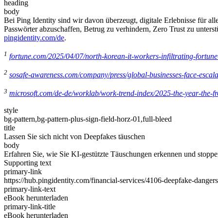
heading
body
Bei Ping Identity sind wir davon überzeugt, digitale Erlebnisse für a
Passwörter abzuschaffen, Betrug zu verhindern, Zero Trust zu unterstü
pingidentity.com/de
.
1
fortune.com/2025/04/07/north-korean-it-workers-infiltrating-fortu
2
sosafe-awareness.com/company/press/global-businesses-face-escalati
3
microsoft.com/de-de/worklab/work-trend-index/2025-the-year-the-fro
style
bg-pattern,bg-pattern-plus-sign-field-horz-01,full-bleed
title
Lassen Sie sich nicht von Deepfakes täuschen
body
Erfahren Sie, wie Sie KI-gestützte Täuschungen erkennen und stopp
Supporting text
primary-link
https://hub.pingidentity.com/financial-services/4106-deepfake-dangers
primary-link-text
eBook herunterladen
primary-link-title
eBook herunterladen