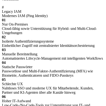
#
Legacy IAM
Modernes IAM (Ping Identity)
01
Nur On-Premises
Cloud-fähig sowie Unterstützung für Hybrid- und Multi-Cloud-
Umgebungen
02
Isolierte Authentifizierungssysteme
Einheitlicher Zugriff mit zentralisierter Identitätsorchestrierung
03
Manuelle Bereitstellung
Automatisiertes Lifecycle-Management mit intelligenten Workflows
04
Statische Passwörter
Passwortlose und Multi-Faktor-Authentifizierung (MFA) wie
Biometrie, Authenticatoren und FIDO-Passkeys
05
Schlechte UX
Nahtloses SSO und moderne UX für Mitarbeitende, Kunden,
Partner und KI-Agenten über alle Kanäle hinweg
06
Hoher IT-Aufwand
Low-Code-/No-Code-Tools zur Unterstützung von IT- und