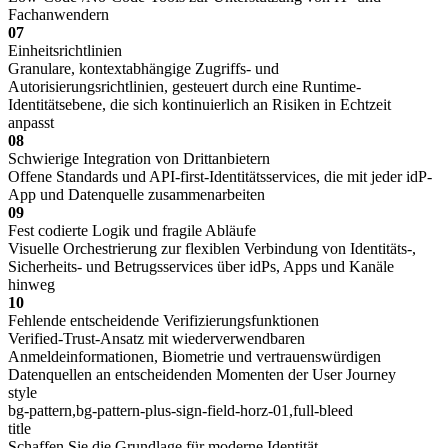
Fachanwendern
07
Einheitsrichtlinien
Granulare, kontextabhängige Zugriffs- und
Autorisierungsrichtlinien, gesteuert durch eine Runtime-
Identitätsebene, die sich kontinuierlich an Risiken in Echtzeit
anpasst
08
Schwierige Integration von Drittanbietern
Offene Standards und API-first-Identitätsservices, die mit jeder idP-
App und Datenquelle zusammenarbeiten
09
Fest codierte Logik und fragile Abläufe
Visuelle Orchestrierung zur flexiblen Verbindung von Identitäts-,
Sicherheits- und Betrugsservices über idPs, Apps und Kanäle
hinweg
10
Fehlende entscheidende Verifizierungsfunktionen
Verified-Trust-Ansatz mit wiederverwendbaren
Anmeldeinformationen, Biometrie und vertrauenswürdigen
Datenquellen an entscheidenden Momenten der User Journey
style
bg-pattern,bg-pattern-plus-sign-field-horz-01,full-bleed
title
Schaffen Sie die Grundlage für moderne Identität