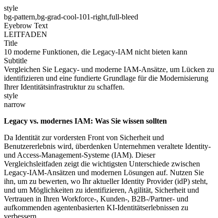
style
bg-pattern,bg-grad-cool-101-right,full-bleed
Eyebrow Text
LEITFADEN
Title
10 moderne Funktionen, die Legacy-IAM nicht bieten kann
Subtitle
Vergleichen Sie Legacy- und moderne IAM-Ansätze, um Lücken zu
identifizieren und eine fundierte Grundlage für die Modernisierung
Ihrer Identitätsinfrastruktur zu schaffen.
style
narrow
Legacy vs. modernes IAM: Was Sie wissen sollten
Da Identität zur vordersten Front von Sicherheit und
Benutzererlebnis wird, überdenken Unternehmen veraltete Identity-
und Access-Management-Systeme (IAM). Dieser
Vergleichsleitfaden zeigt die wichtigsten Unterschiede zwischen
Legacy-IAM-Ansätzen und modernen Lösungen auf. Nutzen Sie
ihn, um zu bewerten, wo Ihr aktueller Identity Provider (idP) steht,
und um Möglichkeiten zu identifizieren, Agilität, Sicherheit und
Vertrauen in Ihren Workforce-, Kunden-, B2B-/Partner- und
aufkommenden agentenbasierten KI-Identitätserlebnissen zu
verbessern.