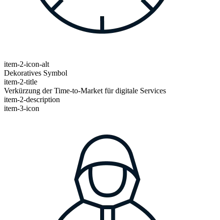
item-2-icon-alt
Dekoratives Symbol
item-2-title
Verkürzung der Time-to-Market für digitale Services
item-2-description
item-3-icon