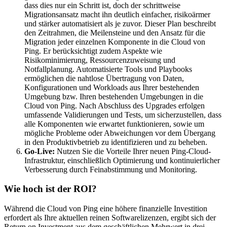
dass dies nur ein Schritt ist, doch der schrittweise
Migrationsansatz macht ihn deutlich einfacher, risikoärmer
und stärker automatisiert als je zuvor. Dieser Plan beschreibt
den Zeitrahmen, die Meilensteine und den Ansatz für die
Migration jeder einzelnen Komponente in die Cloud von
Ping. Er berücksichtigt zudem Aspekte wie
Risikominimierung, Ressourcenzuweisung und
Notfallplanung. Automatisierte Tools und Playbooks
ermöglichen die nahtlose Übertragung von Daten,
Konfigurationen und Workloads aus Ihrer bestehenden
Umgebung bzw. Ihren bestehenden Umgebungen in die
Cloud von Ping. Nach Abschluss des Upgrades erfolgen
umfassende Validierungen und Tests, um sicherzustellen, dass
alle Komponenten wie erwartet funktionieren, sowie um
mögliche Probleme oder Abweichungen vor dem Übergang
in den Produktivbetrieb zu identifizieren und zu beheben.
Go-Live:
Nutzen Sie die Vorteile Ihrer neuen Ping-Cloud-
Infrastruktur, einschließlich Optimierung und kontinuierlicher
Verbesserung durch Feinabstimmung und Monitoring.
Wie hoch ist der ROI?
Während die Cloud von Ping eine höhere finanzielle Investition
erfordert als Ihre aktuellen reinen Softwarelizenzen, ergibt sich der
Return on Investment aus dem geschäftlichen Mehrwert in drei