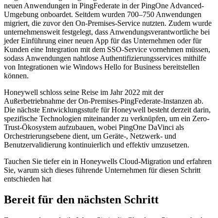
neuen Anwendungen in PingFederate in der PingOne Advanced-
Umgebung onboardet. Seitdem wurden 700–750 Anwendungen
migriert, die zuvor den On-Premises-Service nutzten. Zudem wurde
unternehmensweit festgelegt, dass Anwendungsverantwortliche bei
jeder Einführung einer neuen App für das Unternehmen oder für
Kunden eine Integration mit dem SSO-Service vornehmen müssen,
sodass Anwendungen nahtlose Authentifizierungsservices mithilfe
von Integrationen wie Windows Hello for Business bereitstellen
können.
Honeywell schloss seine Reise im Jahr 2022 mit der
Außerbetriebnahme der On-Premises-PingFederate-Instanzen ab.
Die nächste Entwicklungsstufe für Honeywell besteht derzeit darin,
spezifische Technologien miteinander zu verknüpfen, um ein Zero-
Trust-Ökosystem aufzubauen, wobei PingOne DaVinci als
Orchestrierungsebene dient, um Geräte-, Netzwerk- und
Benutzervalidierung kontinuierlich und effektiv umzusetzen.
Tauchen Sie tiefer ein in Honeywells Cloud-Migration und erfahren
Sie, warum sich dieses führende Unternehmen für diesen Schritt
entschieden hat
Bereit für den nächsten Schritt