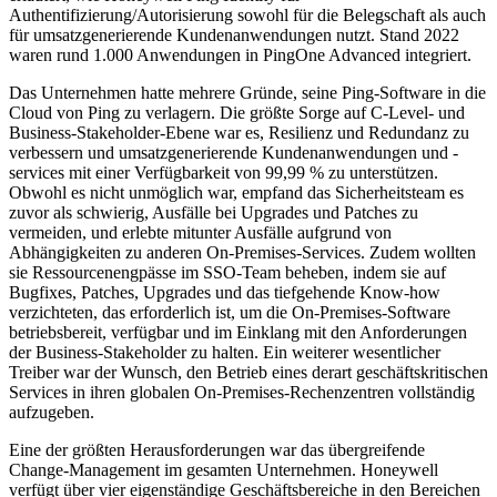
Authentifizierung/Autorisierung sowohl für die Belegschaft als auch
für umsatzgenerierende Kundenanwendungen nutzt. Stand 2022
waren rund 1.000 Anwendungen in PingOne Advanced integriert.
Das Unternehmen hatte mehrere Gründe, seine Ping-Software in die
Cloud von Ping zu verlagern. Die größte Sorge auf C-Level- und
Business-Stakeholder-Ebene war es, Resilienz und Redundanz zu
verbessern und umsatzgenerierende Kundenanwendungen und -
services mit einer Verfügbarkeit von 99,99 % zu unterstützen.
Obwohl es nicht unmöglich war, empfand das Sicherheitsteam es
zuvor als schwierig, Ausfälle bei Upgrades und Patches zu
vermeiden, und erlebte mitunter Ausfälle aufgrund von
Abhängigkeiten zu anderen On-Premises-Services. Zudem wollten
sie Ressourcenengpässe im SSO-Team beheben, indem sie auf
Bugfixes, Patches, Upgrades und das tiefgehende Know-how
verzichteten, das erforderlich ist, um die On-Premises-Software
betriebsbereit, verfügbar und im Einklang mit den Anforderungen
der Business-Stakeholder zu halten. Ein weiterer wesentlicher
Treiber war der Wunsch, den Betrieb eines derart geschäftskritischen
Services in ihren globalen On-Premises-Rechenzentren vollständig
aufzugeben.
Eine der größten Herausforderungen war das übergreifende
Change-Management im gesamten Unternehmen. Honeywell
verfügt über vier eigenständige Geschäftsbereiche in den Bereichen