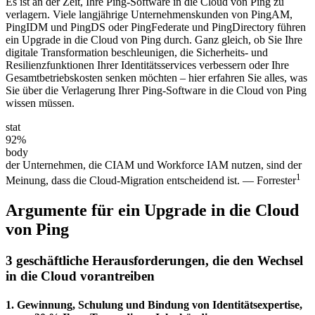
Es ist an der Zeit, Ihre Ping-Software in die Cloud von Ping zu
verlagern. Viele langjährige Unternehmenskunden von PingAM,
PingIDM und PingDS oder PingFederate und PingDirectory führen
ein Upgrade in die Cloud von Ping durch. Ganz gleich, ob Sie Ihre
digitale Transformation beschleunigen, die Sicherheits- und
Resilienzfunktionen Ihrer Identitätsservices verbessern oder Ihre
Gesamtbetriebskosten senken möchten – hier erfahren Sie alles, was
Sie über die Verlagerung Ihrer Ping-Software in die Cloud von Ping
wissen müssen.
stat
92%
body
der Unternehmen, die CIAM und Workforce IAM nutzen, sind der
1
Meinung, dass die Cloud-Migration entscheidend ist. — Forrester
Argumente für ein Upgrade in die Cloud
von Ping
3 geschäftliche Herausforderungen, die den Wechsel
in die Cloud vorantreiben
1. Gewinnung, Schulung und Bindung von Identitätsexpertise,