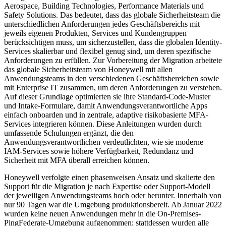
Aerospace, Building Technologies, Performance Materials und
Safety Solutions. Das bedeutet, dass das globale Sicherheitsteam die
unterschiedlichen Anforderungen jedes Geschäftsbereichs mit
jeweils eigenen Produkten, Services und Kundengruppen
berücksichtigen muss, um sicherzustellen, dass die globalen Identity-
Services skalierbar und flexibel genug sind, um deren spezifische
Anforderungen zu erfüllen. Zur Vorbereitung der Migration arbeitete
das globale Sicherheitsteam von Honeywell mit allen
Anwendungsteams in den verschiedenen Geschäftsbereichen sowie
mit Enterprise IT zusammen, um deren Anforderungen zu verstehen.
Auf dieser Grundlage optimierten sie ihre Standard-Code-Muster
und Intake-Formulare, damit Anwendungsverantwortliche Apps
einfach onboarden und in zentrale, adaptive risikobasierte MFA-
Services integrieren können. Diese Anleitungen wurden durch
umfassende Schulungen ergänzt, die den
Anwendungsverantwortlichen verdeutlichten, wie sie moderne
IAM-Services sowie höhere Verfügbarkeit, Redundanz und
Sicherheit mit MFA überall erreichen können.
Honeywell verfolgte einen phasenweisen Ansatz und skalierte den
Support für die Migration je nach Expertise oder Support-Modell
der jeweiligen Anwendungsteams hoch oder herunter. Innerhalb von
nur 90 Tagen war die Umgebung produktionsbereit. Ab Januar 2022
wurden keine neuen Anwendungen mehr in die On-Premises-
PingFederate-Umgebung aufgenommen; stattdessen wurden alle