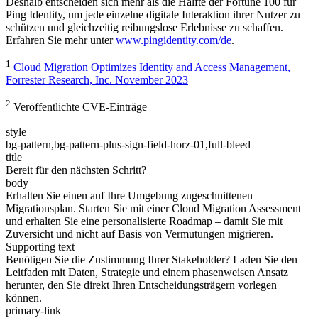
Deshalb entscheiden sich mehr als die Hälfte der Fortune 100 für
Ping Identity, um jede einzelne digitale Interaktion ihrer Nutzer zu
schützen und gleichzeitig reibungslose Erlebnisse zu schaffen.
Erfahren Sie mehr unter
www.pingidentity.com/de
.
1
Cloud Migration Optimizes Identity and Access Management,
Forrester Research, Inc. November 2023
2
Veröffentlichte CVE-Einträge
style
bg-pattern,bg-pattern-plus-sign-field-horz-01,full-bleed
title
Bereit für den nächsten Schritt?
body
Erhalten Sie einen auf Ihre Umgebung zugeschnittenen
Migrationsplan. Starten Sie mit einer Cloud Migration Assessment
und erhalten Sie eine personalisierte Roadmap – damit Sie mit
Zuversicht und nicht auf Basis von Vermutungen migrieren.
Supporting text
Benötigen Sie die Zustimmung Ihrer Stakeholder? Laden Sie den
Leitfaden mit Daten, Strategie und einem phasenweisen Ansatz
herunter, den Sie direkt Ihren Entscheidungsträgern vorlegen
können.
primary-link