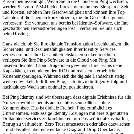
Zusammenfassend gilt: Wenn Sie in die Cloud von Ping wechseln,
werden Sie zum IAM-Helden Ihres Unternehmens. Sie sparen Zeit
und Kosten, erhöhen Ihre Geschwindigkeit und können Ihre Top-
Talente auf die Themen konzentrieren, die Ihr Geschäftsergebnis
verbessern. Sie vertrauen uns bereits bei Identity-Software, die Ihre
geschäftlichen Herausforderungen löst – vertrauen Sie uns auch
beim Hosting.
Ganz gleich, ob Sie Ihre digitale Transformation beschleunigen, die
Sicherheits- und Resilienzfähigkeiten Ihrer Identity-Services
verbessern oder Ihre Gesamtbetriebskosten senken möchten –
verlagern Sie Ihre Ping-Software in die Cloud von Ping. Mit
unseren flexiblen Cloud-Angeboten gewinnen Ihre Teams neue
Kapazitäten, maximieren den ROI und realisieren erhebliche
Kosteneinsparungen. Während sich die digitale Landschaft stetig
weiterentwickelt, hilft Ihnen Ping, sich für zukünftigen Erfolg und
nachhaltiges Wachstum optimal zu positionieren.
Bei Ping Identity sind wir überzeugt, dass digitale Erlebnisse für alle
Nutzer sowohl sicher als auch nahtlos sein sollten – ohne
Kompromisse. Das ist digitale Freiheit. Ping ermöglicht es
Unternehmen, erstklassige Identity-Lösungen mit bereits genutzten
Drittanbieterservices zu kombinieren, um Passwörter abzuschaffen,
Betrug zu verhindern, Zero Trust umzusetzen oder alles dazwischen
– und das alles über eine einfache Drag-and-Drop-Oberfläche.