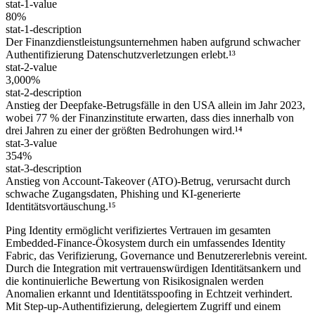
stat-1-value
80%
stat-1-description
Der Finanzdienstleistungsunternehmen haben aufgrund schwacher
Authentifizierung Datenschutzverletzungen erlebt.¹³
stat-2-value
3,000%
stat-2-description
Anstieg der Deepfake-Betrugsfälle in den USA allein im Jahr 2023,
wobei 77 % der Finanzinstitute erwarten, dass dies innerhalb von
drei Jahren zu einer der größten Bedrohungen wird.¹⁴
stat-3-value
354%
stat-3-description
Anstieg von Account-Takeover (ATO)-Betrug, verursacht durch
schwache Zugangsdaten, Phishing und KI-generierte
Identitätsvortäuschung.¹⁵
Ping Identity ermöglicht verifiziertes Vertrauen im gesamten
Embedded-Finance-Ökosystem durch ein umfassendes Identity
Fabric, das Verifizierung, Governance und Benutzererlebnis vereint.
Durch die Integration mit vertrauenswürdigen Identitätsankern und
die kontinuierliche Bewertung von Risikosignalen werden
Anomalien erkannt und Identitätsspoofing in Echtzeit verhindert.
Mit Step-up-Authentifizierung, delegiertem Zugriff und einem