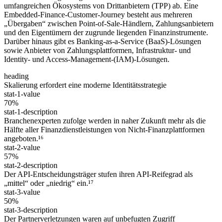
umfangreichen Ökosystems von Drittanbietern (TPP) ab. Eine
Embedded-Finance-Customer-Journey besteht aus mehreren
„Übergaben“ zwischen Point-of-Sale-Händlern, Zahlungsanbietern
und den Eigentümern der zugrunde liegenden Finanzinstrumente.
Darüber hinaus gibt es Banking-as-a-Service (BaaS)-Lösungen
sowie Anbieter von Zahlungsplattformen, Infrastruktur- und
Identity- und Access-Management-(IAM)-Lösungen.
heading
Skalierung erfordert eine moderne Identitätsstrategie
stat-1-value
70%
stat-1-description
Branchenexperten zufolge werden in naher Zukunft mehr als die
Hälfte aller Finanzdienstleistungen von Nicht-Finanzplattformen
angeboten.¹⁶
stat-2-value
57%
stat-2-description
Der API-Entscheidungsträger stufen ihren API-Reifegrad als
„mittel“ oder „niedrig“ ein.¹⁷
stat-3-value
50%
stat-3-description
Der Partnerverletzungen waren auf unbefugten Zugriff