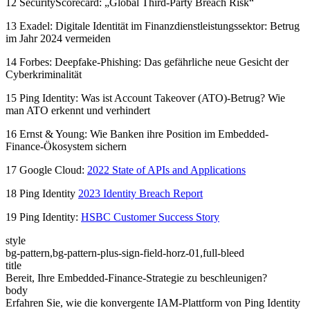
12 SecurityScorecard: „Global Third-Party Breach Risk“
13 Exadel: Digitale Identität im Finanzdienstleistungssektor: Betrug
im Jahr 2024 vermeiden
14 Forbes: Deepfake-Phishing: Das gefährliche neue Gesicht der
Cyberkriminalität
15 Ping Identity: Was ist Account Takeover (ATO)-Betrug? Wie
man ATO erkennt und verhindert
16 Ernst & Young: Wie Banken ihre Position im Embedded-
Finance-Ökosystem sichern
17 Google Cloud:
2022 State of APIs and Applications
18 Ping Identity
2023 Identity Breach Report
19 Ping Identity:
HSBC Customer Success Story
style
bg-pattern,bg-pattern-plus-sign-field-horz-01,full-bleed
title
Bereit, Ihre Embedded-Finance-Strategie zu beschleunigen?
body
Erfahren Sie, wie die konvergente IAM-Plattform von Ping Identity