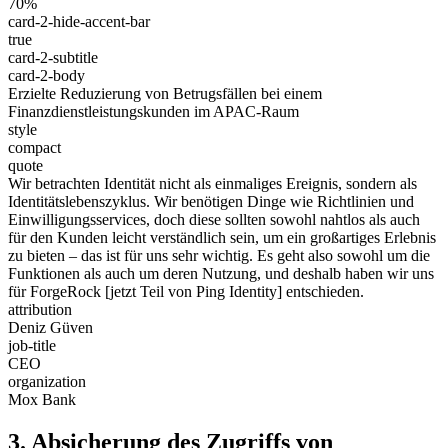
70%
card-2-hide-accent-bar
true
card-2-subtitle
card-2-body
Erzielte Reduzierung von Betrugsfällen bei einem
Finanzdienstleistungskunden im APAC-Raum
style
compact
quote
Wir betrachten Identität nicht als einmaliges Ereignis, sondern als
Identitätslebenszyklus. Wir benötigen Dinge wie Richtlinien und
Einwilligungsservices, doch diese sollten sowohl nahtlos als auch
für den Kunden leicht verständlich sein, um ein großartiges Erlebnis
zu bieten – das ist für uns sehr wichtig. Es geht also sowohl um die
Funktionen als auch um deren Nutzung, und deshalb haben wir uns
für ForgeRock [jetzt Teil von Ping Identity] entschieden.
attribution
Deniz Güven
job-title
CEO
organization
Mox Bank
3. Absicherung des Zugriffs von